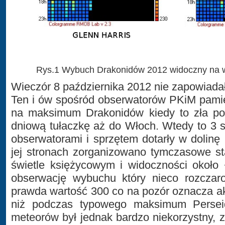
Rys.1 Wybuch Drakonidów 2012 widoczny na 
Wieczór 8 października 2012 nie zapowiada
Ten i ów spośród obserwatorów PKiM pamię
na maksimum Drakonidów kiedy to zła p
dniową tułaczkę aż do Włoch. Wtedy to 3
obserwatorami i sprzętem dotarły w dolinę
jej stronach zorganizowano tymczasowe st
świetle księżycowym i widoczności około
obserwację wybuchu który nieco rozczar
prawda wartość 300 co na pozór oznacza a
niż podczas typowego maksimum Perseid
meteorów był jednak bardzo niekorzystny,