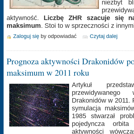
niezbyt b
przewidy
aktywność.
Liczbę ZHR szacuje się 
maksimum
. Stoi to w sprzeczności z innym
Zaloguj się
by odpowiadać
Czytaj dalej
Prognoza aktywności Drakonidów p
maksimum w 2011 roku
Artykuł przedsta
przewidywanego 
Drakonidów w 2011. 
symulacja maksimó
1985 stwarzał prob
pojedyncza orbita
aktywności wówczas