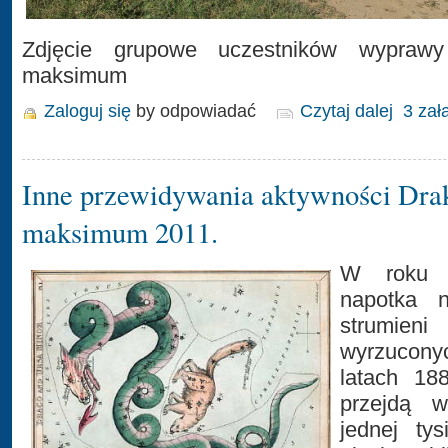
Zdjęcie grupowe uczestników wypra
maksimum
Zaloguj się
by odpowiadać
Czytaj dalej
3 zał
Inne przewidywania aktywności Dr
maksimum 2011.
W roku 
napotka 
strumi
wyrzucon
latach 18
przejdą w
jednej ty