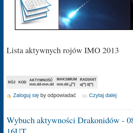
Lista aktywnych rojów IMO 2013
MAKSIMUM
RADIANT
AKTYWNOŚĆ
RÓJ
KOD
o
o
o
mm.dd-mm.dd
mm.dd
[
]
α[
] δ[
]
λ
Zaloguj się
by odpowiadać
Czytaj dalej
Wybuch aktywności Drakonidów - 0
16UT