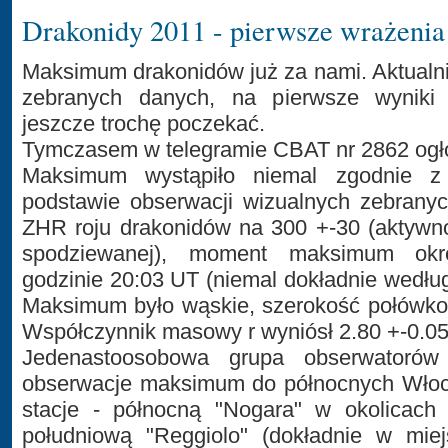
Drakonidy 2011 - pierwsze wrażenia
Maksimum drakonidów już za nami. Aktualni
zebranych danych, na pierwsze wyniki 
jeszcze trochę poczekać.
Tymczasem w telegramie CBAT nr 2862 ogł
Maksimum wystąpiło niemal zgodnie z
podstawie obserwacji wizualnych zebrany
ZHR roju drakonidów na 300 +-30 (aktywn
spodziewanej), moment maksimum okre
godzinie 20:03 UT (niemal dokładnie według
Maksimum było wąskie, szerokość połówko
Współczynnik masowy r wyniósł 2.80 +-0.05
Jedenastoosobowa grupa obserwatoró
obserwacje maksimum do północnych Włoc
stacje - północną "Nogara" w okolicach
południową "Reggiolo" (dokładnie w miej