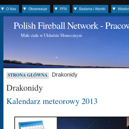
O Nas
Obserwacje
PFN
Badania i Wyniki
Wiado
Polish Fireball Network - Prac
Małe ciała w Układzie Słonecznym
Drakonidy
STRONA GŁÓWNA
Drakonidy
Kalendarz meteorowy 2013