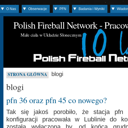
O Nas
Obserwacje
PFN
Badania i Wyniki
Wiado
Polish Fireball Network - Prac
Małe ciała w Układzie Słonecznym
blogi
STRONA GŁÓWNA
blogi
pfn 36 oraz pfn 45 co nowego?
Tak się jakoś porobiło, że stacja pfn
konfiguracji pracowała w Lublinie do ko
została wyłączona by, od końca grud