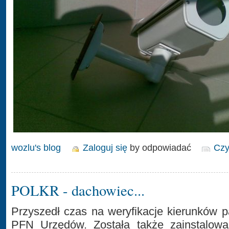
wozlu's blog
Zaloguj się
by odpowiadać
Czy
POLKR - dachowiec...
Przyszedł czas na weryfikacje kierunków pa
PFN Urzędów. Została także zainstalow