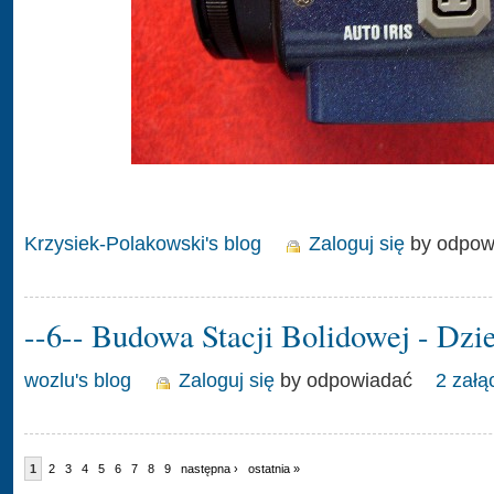
Krzysiek-Polakowski's blog
Zaloguj się
by odpow
--6-- Budowa Stacji Bolidowej - Dzi
wozlu's blog
Zaloguj się
by odpowiadać
2 załą
1
2
3
4
5
6
7
8
9
następna ›
ostatnia »