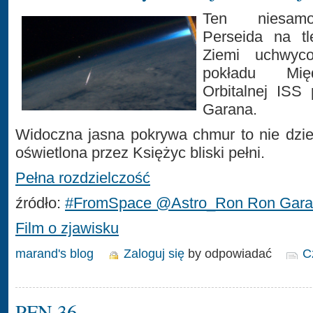
Ten niesamo
Perseida na tl
Ziemi uchwyc
pokładu Międ
Orbitalnej ISS
Garana.
Widoczna jasna pokrywa chmur to nie dzie
oświetlona przez Księżyc bliski pełni.
Pełna rozdzielczość
źródło:
#FromSpace @Astro_Ron Ron Gar
Film o zjawisku
marand's blog
Zaloguj się
by odpowiadać
C
PFN 36