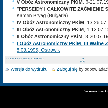
V Obóz Astronomiczny PKiM
, 6-21.07.1
"PERSEIDY I CAŁKOWITE ZAĆMIENIE 
Kamen Bryag (Bułgaria)
IV Obóz Astronomiczny PKiM
, 13-26.07
III Obóz Astronomiczny PKiM
, 1-12.07.
II Obóz Astronomiczny PKiM
, 8-20.07.1
I Obóz Astronomiczny PKiM
,
III Walne
8.08.1995, Ostrowik
‹ International Meteor Conference
w
górę
Wersja do wydruku
Zaloguj się
by odpowiadać
Pracownia Komet i 