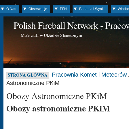
O Nas
Obserwacje
PFN
Badania i Wyniki
Wiado
Polish Fireball Network - Prac
Małe ciała w Układzie Słonecznym
Pracownia Komet i Meteorów
STRONA GŁÓWNA
Astronomiczne PKiM
Obozy Astronomiczne PKiM
Obozy astronomiczne PKiM