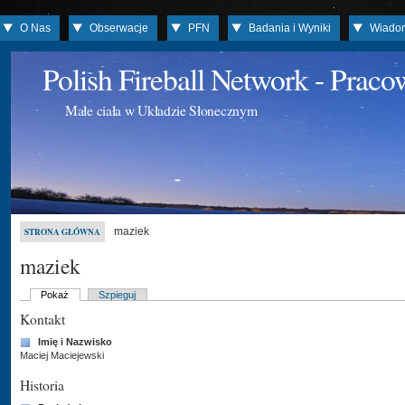
O Nas
Obserwacje
PFN
Badania i Wyniki
Wiado
Polish Fireball Network - Prac
Małe ciała w Układzie Słonecznym
maziek
STRONA GŁÓWNA
maziek
Pokaż
Szpieguj
Kontakt
Imię i Nazwisko
Maciej Maciejewski
Historia