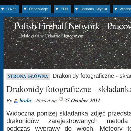
O Nas
Obserwacje
PFN
Badania i Wyniki
Wiado
Polish Fireball Network - Prac
Małe ciała w Układzie Słonecznym
Drakonidy fotograficzne - skł
STRONA GŁÓWNA
Drakonidy fotograficzne - składank
By
brahi
- Posted on
27 October 2011
Widoczna poniżej składanka zdjęć przedst
drakonidów zarejestrowanych metoda 
podczas wyprawy do włoch. Meteory te