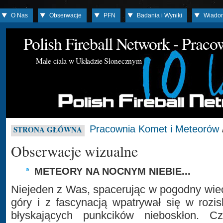
O Nas
Obserwacje
PFN
Badania i Wyniki
Wiado
Polish Fireball Network - Prac
Małe ciała w Układzie Słonecznym
Pracownia Komet i Meteorów
STRONA GŁÓWNA
Obserwacje wizualne
METEORY NA NOCNYM NIEBIE...
Niejeden z Was, spacerując w pogodny wiec
góry i z fascynacją wpatrywał się w rozi
błyskających punkcików nieboskłon. C