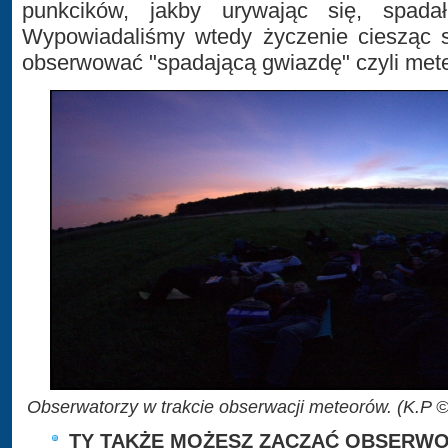
punkcików, jakby urywając się, spad
Wypowiadaliśmy wtedy życzenie ciesząc s
obserwować "spadającą gwiazdę" czyli met
Obserwatorzy w trakcie obserwacji meteorów. (K.P
TY TAKŻE MOŻESZ ZACZĄĆ OBSERWO