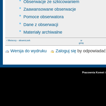
Obserwacje ze szkicowaniem
Zaawansowane obserwacje
Pomoce obserwatora
Dane z obserwacji
Materiały archiwalne
‹ Meteory - słowniczek
w
górę
Wersja do wydruku
Zaloguj się
by odpowiadać
Pracownia Komet i 