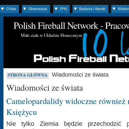
O Nas
Obserwacje
PFN
Badania i Wyniki
Wiado
Polish Fireball Network - Prac
Małe ciała w Układzie Słonecznym
Wiadomości ze świata
STRONA GŁÓWNA
Wiadomości ze świata
Camelopardalidy widoczne również 
Księżycu
Nie tylko Ziemia będzie przechodzić 