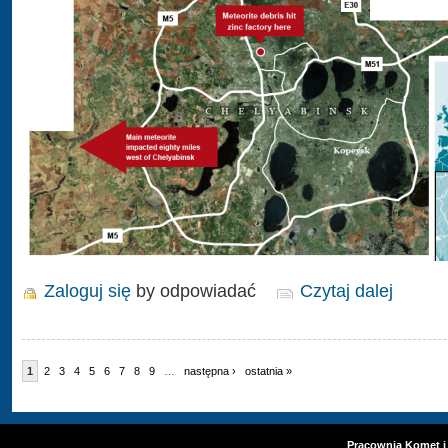
Zaloguj się
by odpowiadać
Czytaj dalej
1
2
3
4
5
6
7
8
9
…
następna ›
ostatnia »
Pracownia Komet i 