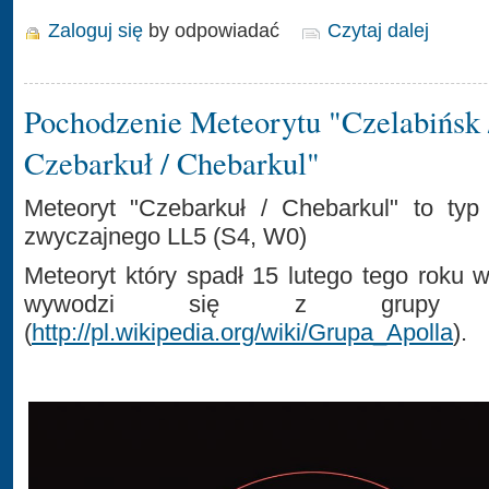
Zaloguj się
by odpowiadać
Czytaj dalej
Pochodzenie Meteorytu "Czelabińsk 
Czebarkuł / Chebarkul"
Meteoryt "Czebarkuł / Chebarkul" to typ
zwyczajnego LL5 (S4, W0)
Meteoryt który spadł 15 lutego tego roku 
wywodzi się z grupy as
(
http://pl.wikipedia.org/wiki/Grupa_Apolla
).