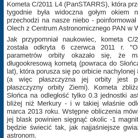
Kometa C/2011 L4 (PanSTARRS), która przez
tygodnie była widoczna gołym okiem na
przechodzi na nasze niebo - poinformował
Olech z Centrum Astronomicznego PAN w 
Jak przypomniał naukowiec, kometa C
została odkryta 6 czerwca 2011 r. "O
parametrów orbity okazało się, że 
długookresową kometą (powraca do Słońca
lat), która porusza się po orbicie nachylonej 
(a więc płaszczyzna jej orbity jest p
płaszczyzny orbity Ziemi). Kometa zbli
Słońca na odległość tylko 0.3 jednostki as
bliżej niż Merkury - i w takiej właśnie od
marca 2013 roku. Wstępne obliczenia mów
jej blask powinien sięgnąć okolic -1 magn
będzie świecić tak, jak najjaśniejsze gwia
astronom.