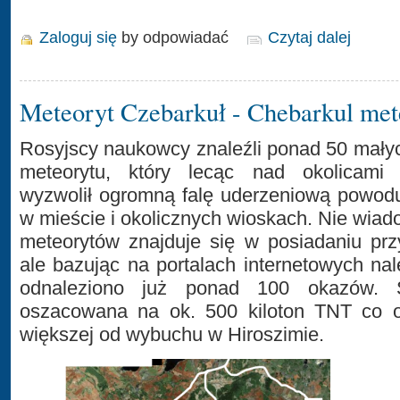
Zaloguj się
by odpowiadać
Czytaj dalej
Meteoryt Czebarkuł - Chebarkul met
Rosyjscy naukowcy znaleźli ponad 50 mał
meteorytu, który lecąc nad okolicami 
wyzwolił ogromną falę uderzeniową powodu
w mieście i okolicznych wioskach. Nie wiad
meteorytów znajduje się w posiadaniu pr
ale bazując na portalach internetowych na
odnaleziono już ponad 100 okazów. S
oszacowana na ok. 500 kiloton TNT co o
większej od wybuchu w Hiroszimie.