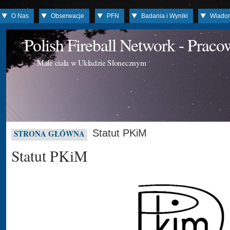
O Nas
Obserwacje
PFN
Badania i Wyniki
Wiado
Polish Fireball Network - Prac
Małe ciała w Układzie Słonecznym
Statut PKiM
STRONA GŁÓWNA
Statut PKiM