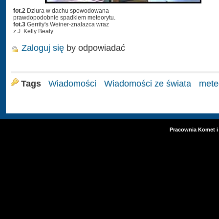
fot.2
Dziura w dachu spowodowana
prawdopodobnie spadkiem meteorytu.
fot.3
Gerrity's Weiner-znalazca wraz
z J. Kelly Beaty
Zaloguj się
by odpowiadać
Tags
Wiadomości
Wiadomości ze świata
mete
Pracownia Komet i 