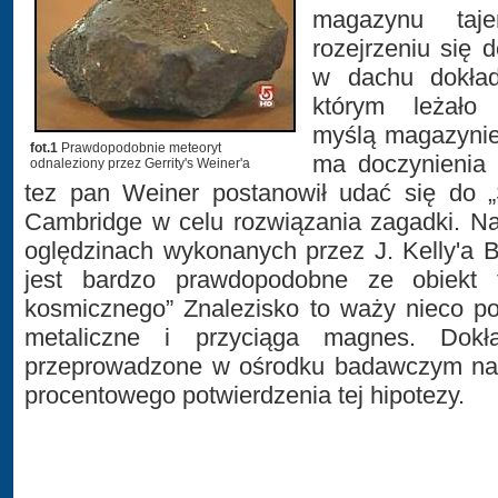
magazynu taj
rozejrzeniu się 
w dachu dokła
którym leżało 
myślą magazynier
fot.1
Prawdopodobnie meteoryt
ma doczynienia 
odnaleziony przez Gerrity's Weiner'a
tez pan Weiner postanowił udać się do 
Cambridge w celu rozwiązania zagadki. N
oględzinach wykonanych przez J. Kelly'a Be
jest bardzo prawdopodobne ze obiekt t
kosmicznego” Znalezisko to waży nieco po
metaliczne i przyciąga magnes. Dokł
przeprowadzone w ośrodku badawczym na 
procentowego potwierdzenia tej hipotezy.