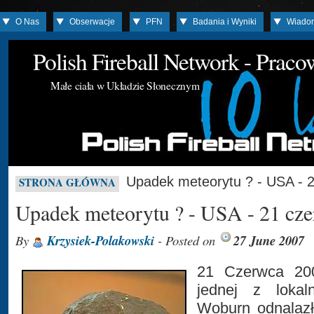
O Nas
Obserwacje
PFN
Badania i Wyniki
Wiado
Polish Fireball Network - Prac
Małe ciała w Układzie Słonecznym
Upadek meteorytu ? - USA - 
STRONA GŁÓWNA
Upadek meteorytu ? - USA - 21 cz
By
Krzysiek-Polakowski
- Posted on
27 June 2007
21 Czerwca 20
jednej z loka
Woburn odnalazł