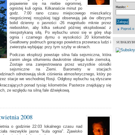
pojawienie się na niebie ogromnej,
Hasło:
*
ognistej kuli ognia. Kilkanaście minut po
godz. 7:00 rano czasu miejscowego mieszkańcy
niegościnnej rosyjskiej tajgi obserwują jak ów olbrzymi
bolid dzienny o jasności -26 magnitudo mknie przez
nieboskłon, aby kilka sekund później eksplodować z
Poproś o
niespotykaną siłą. Po wybuchu unosi się w górę słup
ognia i czarnego dymu o wysokości 20 kilometrów.
SUBSKRYB
Gwałtowny podmuch gorącego powietrza przewraca ludzi i
zwierzęta wybijając przy tym szyby w oknach.
Podczas eksplozji powstaje silna fala sejsmiczna, która
zanim ulega stłumieniu dwukrotnie obiega kule ziemską.
Zostaje ona zarejestrowana przez wszystkie ośrodki
sejsmiczne na Ziemi. Barometry w stacjach
odzinach odnotowują skok ciśnienia atmosferycznego, który po
rzez stacje we wschodniej Rosji. Odgłosy wybuchu są słyszane
kraczających ponad tysiąc kilometrów. Pasterze znajdujący się
ch, ze względu na silną fale dźwiękową.
kwietnia 2008
tnia o godzinie 22:03 lokalnego czasu nad
iała niezwykle jasna "kula ognia". Zjawisko