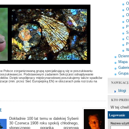
O
O
O
O
P
S
C
P
W
Dzienn
Mapa
Galeri
 w Polsce zorganizowaną grupą specjalizującą się w poszukiwaniu
Grupa
y poszukiwawcze. Podstawowym zadaniem Sekcji jest odnajdywanie
lidów. Dzięki współpracy międzynarodowej poszukujemy także spadków
acje (min. przez Sieć Europejską EN) w obszarach pola rozrzutu na
NAWIGACJ
blogi
KTO PRZE
W tej chwi
t
Logowanie
Dokładnie 100 lat temu w dalekiej Syberii
30 Czerwca 1908 roku spokój chłodnego,
Nazwa użyt
słonecznego poranka przerywa