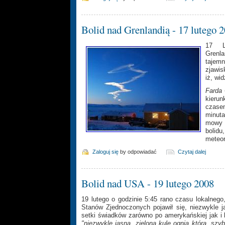
Bolid nad Grenlandią - 17 lutego 
17 Lu
Grenla
tajemn
zjawi
iż, wi
Farda
kierun
czase
minut
mowy o
bolidu
meteor
Zaloguj się
by odpowiadać
Czytaj dalej
Bolid nad USA - 19 lutego 2008
19 lutego o godzinie 5:45 rano czasu lokalnego
Stanów Zjednoczonych pojawił się, niezwykle j
setki świadków zarówno po amerykańskiej jak i ka
"niezwykle jasną, zieloną kule ognia która, szy