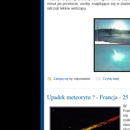
minut po przelocie, osoby znajdujące się w stan
odczuli lekkie wstrząsy.
Zaloguj się
by odpowiadać
Czytaj dalej
Upadek meteorytu ? - Francja - 25
W p
Fran
się
rzek
nie
słu