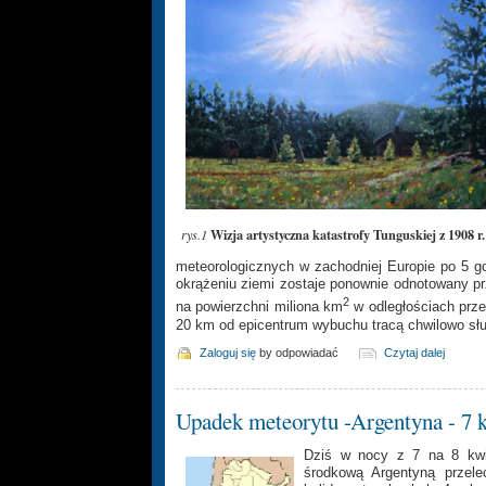
Wizja artystyczna katastrofy Tunguskiej z 1908 r.
rys.1
meteorologicznych w zachodniej Europie po 5 g
okrążeniu ziemi zostaje ponownie odnotowany p
2
na powierzchni miliona km
w odległościach prze
20 km od epicentrum wybuchu tracą chwilowo słu
Zaloguj się
by odpowiadać
Czytaj dalej
Upadek meteorytu -Argentyna - 7 
Dziś w nocy z 7 na 8 kwie
środkową Argentyną przelec