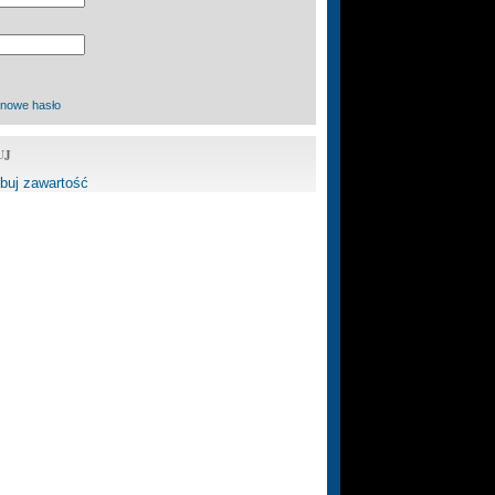
 nowe hasło
UJ