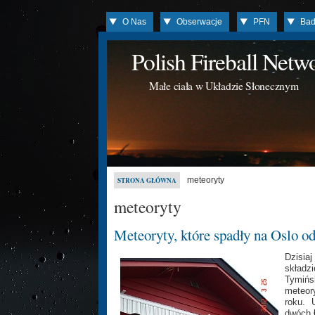
O Nas
Obserwacje
PFN
Bad
Polish Fireball Net
Małe ciała w Układzie Słonecznym
meteoryty
STRONA GŁÓWNA
meteoryty
Meteoryty, które spadły na Oslo od
Dzisia
składzi
Tymiń
meteor
roku. 
dwóch 