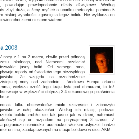
, powodując prawdopodobnie efekty dźwiękowe. Według
m/s zbyt duża, a żeby myśleć o upadku meteorytu, pomimo 5
o niskiej wysokości zgaśnięcia tegoż bolidu. Nie wyklucza on
powierzchni ziemi niesione wiatrem.
ca 2008
 nocy z 1 na 2 marca, chwile przed północą
zasu lokalnego, nad Niemcami przeleciał
niezwykle jasny bolid. Od samego rana,
pływają raporty od świadków tego niezwykłego
zjawiska. Ze względu na przechodzenie
zisiejszej nocy nad zachodnio - środkowa Europą orkanu
mma, większa cześć tego kraju była pod chmurami, to też
bserwacje w większości dotyczą 3-4 sekundowego pojaśnienia
hmur.
Jednak kilku obserwatorów miało szczęście i zobaczyło
jawisko w całej okazałości. Według ich relacji, podczas
rzelotu bolidu zrobiło sie tak jasno jak w dzień, natomiast
zakończył się on rozpadem na przynajmniej 3 części. Z
a pograniczu niemiecko- austriacko- włoskim usłyszeli bardzo
amer on-line, zaadaptowanych na stacje bolidowe w sieci AKM.