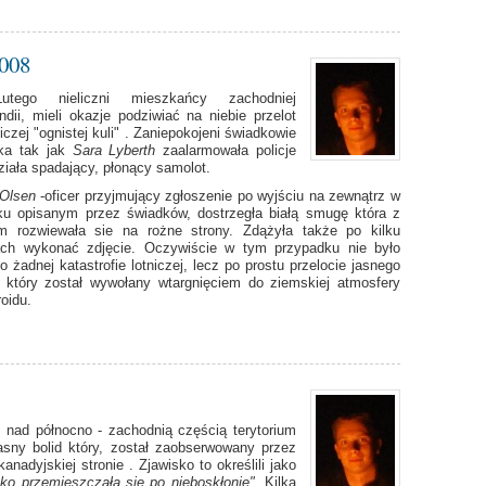
2008
tego nieliczni mieszkańcy zachodniej
ndii, mieli okazje podziwiać na niebie przelot
iczej "ognistej kuli" . Zaniepokojeni świadkowie
ska tak jak
Sara Lyberth
zaalarmowała policje
działa spadający, płonący samolot.
 Olsen
-oficer przyjmujący zgłoszenie po wyjściu na zewnątrz w
ku opisanym przez świadków, dostrzegła białą smugę która z
m rozwiewała sie na rożne strony. Zdążyła także po kilku
ach wykonać zdjęcie. Oczywiście w tym przypadku nie było
 żadnej katastrofie lotniczej, lecz po prostu przelocie jasnego
, który został wywołany wtargnięciem do ziemskiej atmosfery
oidu.
, nad północno - zachodnią częścią terytorium
asny bolid który, został zaobserwowany przez
nadyjskiej stronie . Zjawisko to określili jako
bko przemieszczała się po nieboskłonie"
. Kilka