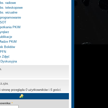
bs. radiowe
bs. teleskopowe
bs. wizualne
programowanie
SOT
potkania PKIM
yrqlarz
ublikacje
ładze PKiM
ik Bolidów
 PFN
e Zdjęć
 Dyskusyjna
A
GLĄDA
li stronę przegląda
0 użytkowników
i
5 gości
.
kownika:
*