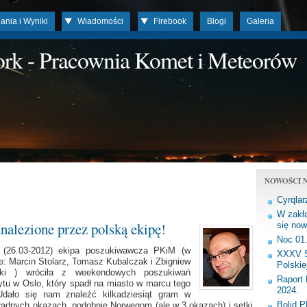
ania i Wyniki
Wiadomości
Firebook
Blogi
Galeria
work - Pracownia Komet i Meteorów
NOWOŚCI N
Cyrqlar
W zakła
nalezione przez polską ekipę!
się now
Noc 01
j (26.03-2012) ekipa poszukiwawcza PKiM (w
XXXV S
e: Marcin Stolarz, Tomasz Kubalczak i Zbigniew
Polskie
ski ) wróciła z weekendowych poszukiwań
Raport 
ytu w Oslo, który spadł na miasto w marcu tego
2024.
Udało się nam znaleźć kilkadziesiąt gram w
Bolid 
ładnych okazach, podobnie Norwegom (ale w 3 okazach) i setki