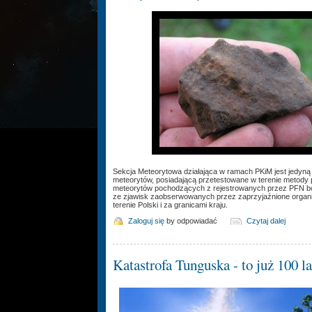
Sekcja Meteorytowa działająca w ramach PKiM jest jedyną
meteorytów, posiadającą przetestowane w terenie metod
meteorytów pochodzących z rejestrowanych przez PFN bo
ze zjawisk zaobserwowanych przez zaprzyjaźnione organiz
terenie Polski i za granicami kraju.
Zaloguj się
by odpowiadać
Czytaj dalej
Katastrofa Tunguska - to już 100 la