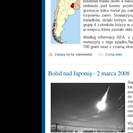
bolidowe trwało około 4 sek
niebieski pod koniec prze
grzmocie kilka minut po zak
trzęsieniu ziemi. Stowarzy
świadków, dzięki którym os
grupę 4 członków którzy w c
w miejscu które zostało ob
Według informacji AEA, z 
meteoryty z tego spadku.Naj
700 gram wraz z czarną skor
Zaloguj się
by odpowiadać
Czytaj dalej
Bolid nad Japonią - 2 marca 2008
Ra
lok
pr
do
za
ch
na
obl
Wy
pr
wy