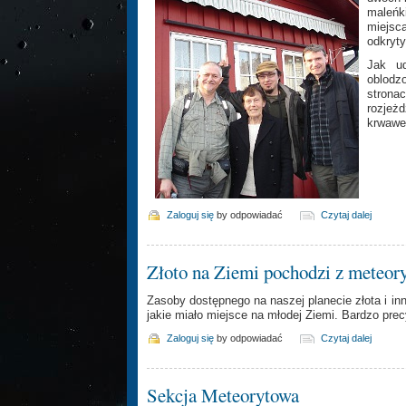
maleńk
miejsc
odkryt
Jak ud
oblodz
strona
rozjeż
krwawe
Zaloguj się
by odpowiadać
Czytaj dalej
Złoto na Ziemi pochodzi z meteor
Zasoby dostępnego na naszej planecie złota i i
jakie miało miejsce na młodej Ziemi. Bardzo prec
Zaloguj się
by odpowiadać
Czytaj dalej
Sekcja Meteorytowa