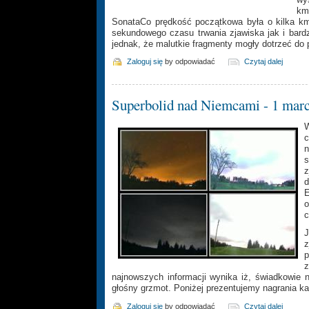
km
SonataCo prędkość początkowa była o kilka k
sekundowego czasu trwania zjawiska jak i bardz
jednak, że malutkie fragmenty mogły dotrzeć do 
Zaloguj się
by odpowiadać
Czytaj dalej
Superbolid nad Niemcami - 1 mar
W
c
s
d
E
o
c
z
p
najnowszych informacji wynika iż, świadkowie n
głośny grzmot. Poniżej prezentujemy nagrania k
Zaloguj się
by odpowiadać
Czytaj dalej