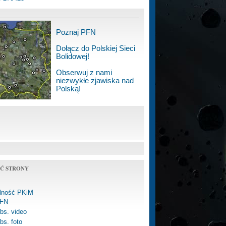
Poznaj PFN
Dołącz do Polskiej Sieci
Bolidowej!
Obserwuj z nami
niezwykłe zjawiska nad
Polską!
Ć STRONY
alność PKiM
FN
bs. video
bs. foto