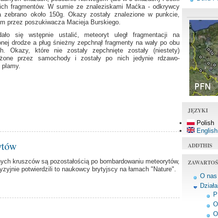
ich fragmentów. W sumie ze znaleziskami Maćka - odkrywcy
a zebrano około 150g. Okazy zostały znalezione w punkcie,
ym przez poszukiwacza Macieja Burskiego.
ało się wstępnie ustalić, meteoryt uległ fragmentacji na
onej drodze a pług śnieżny zepchnął fragmenty na wały po obu
ch. Okazy, które nie zostały zepchnięte zostały (niestety)
dżone przez samochody i zostały po nich jedynie rdzawo-
 plamy.
JĘZYKI
Polish
English
ytów
ADDTHIS
nnych kruszców są pozostałością po bombardowaniu meteorytów,
ZAWARTOŚ
yzyjnie potwierdzili to naukowcy brytyjscy na łamach "Nature".
O nas
Dział
P
O
O