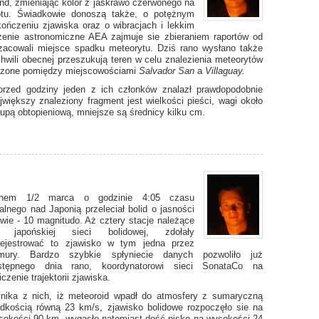
und, zmieniając kolor z jaskrawo czerwonego na
lotu. Świadkowie donoszą także, o potężnym
ończeniu zjawiska oraz o wibracjach i lekkim
szenie astronomiczne AEA zajmuje sie zbieraniem raportów od
zacowali miejsce spadku meteorytu. Dziś rano wysłano także
hwili obecnej przeszukują teren w celu znalezienia meteorytów
liczone pomiędzy miejscowościami
Salvador San
a
Villaguay.
przed godziny jeden z ich członków znalazł prawdopodobnie
większy znaleziony fragment jest wielkości pieści, wagi około
upą obtopieniową, mniejsze są średnicy kilku cm.
nem 1/2 marca o godzinie 4:05 czasu
alnego nad Japonią przeleciał bolid o jasności
awie - 10 magnitudo. Aż cztery stacje należące
 japońskiej sieci bolidowej, zdołały
rejestrować to zjawisko w tym jedna przez
mury. Bardzo szybkie spłyniecie danych pozwoliło już
stępnego dnia rano, koordynatorowi sieci SonataCo na
iczenie trajektorii zjawiska.
nika z nich, iż meteoroid wpadł do atmosfery z sumaryczną
ędkością równą 23 km/s, zjawisko bolidowe rozpoczęło sie na
sokości 90 km, wygasło natomiast dość nisko na wysokości 24