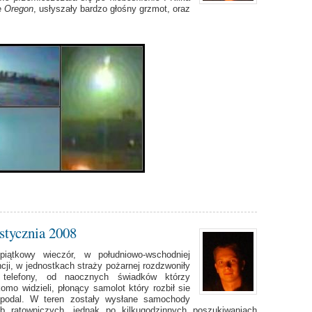
ie
Oregon
, usłyszały bardzo głośny grzmot, oraz
 stycznia 2008
iątkowy wieczór, w południowo-wschodniej
cji, w jednostkach straży pożarnej rozdzwoniły
 telefony, od naocznych świadków którzy
omo widzieli, płonący samolot który rozbił sie
opodal. W teren zostały wysłane samochody
żb ratowniczych, jednak po kilkugodzinnych poszukiwaniach