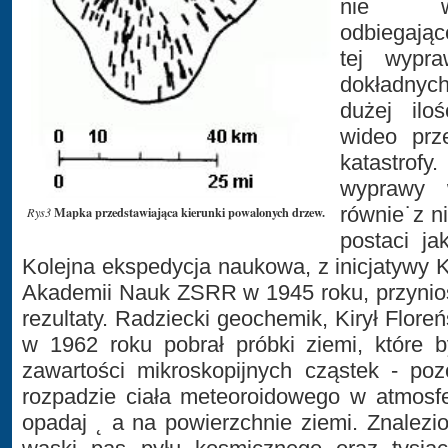
nie wy
odbiegają
tej wypr
dokładnyc
dużej iloś
wideo prz
katastro
wyprawy 
równie˙z n
Mapka przedstawiająca kierunki powalonych drzew.
Rys3
postaci ja
Kolejna ekspedycja naukowa, z inicjatywy 
Akademii Nauk ZSRR w 1945 roku, przynios
rezultaty. Radziecki geochemik, Kirył Flore
w 1962 roku pobrał próbki ziemi, które 
zawartości mikroskopijnych cząstek - poz
rozpadzie ciała meteoroidowego w atmosfe
opadaj ˛ a na powierzchnie ziemi. Znalezi