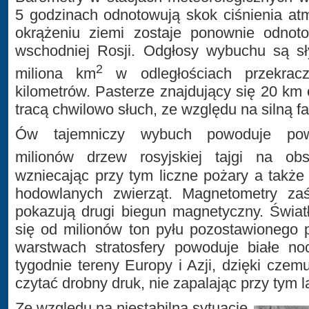
5 godzinach odnotowują skok ciśnienia at
okrążeniu ziemi zostaje ponownie odnot
wschodniej Rosji. Odgłosy wybuchu są sł
2
miliona km
w odległościach przekracz
kilometrów. Pasterze znajdujący się 20 k
tracą chwilowo słuch, ze względu na silną f
Ów tajemniczy wybuch powoduje powal
milionów drzew rosyjskiej tajgi na o
wzniecając przy tym liczne pożary a także z
hodowlanych zwierząt. Magnetometry zaś
pokazują drugi biegun magnetyczny. Świat
się od milionów ton pyłu pozostawionego 
warstwach stratosfery powoduje białe no
tygodnie tereny Europy i Azji, dzięki cze
czytać drobny druk, nie zapalając przy tym 
Ze względu na niestabilną sytuacje