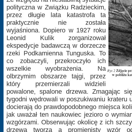
polityczna w Związku Radzieckim,
przez długie lata katastrofa ta
praktycznie nie została
wyjaśniona. Dopiero w 1927 roku
Leonid Kulik zorganizował
ekspedycje badawczą w dorzecze
rzeki Podkamienna Tunguska. To
co zobaczyli, przekroczyło ich
wszelkie wyobrażenia. Na
Zdjęcie p
Rys 2
w pobliżu kata
olbrzymim obszarze tajgi, przez
który przemierzali widzieli
powalone, spalone drzewa. Zmagając się
tygodni wędrowali w poszukiwaniu krateru
docierają do prawdopodobnego miejsca koliz
jak uważał ten naukowiec jezioro o wymia
wzgórzami. Obserwując okolicę z ich szczy
drzewa tworzą a promienisty wzór o