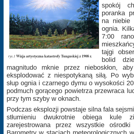
spokój ch
poranka p
na niebie 
ognia. Kil
7:00 ran
mieszkańcy
tajgi obs
Wizja artystyczna katastrofy Tunguskiej z 1908 r.
rys.1
bolid dz
magnitudo mknie przez nieboskłon, aby
eksplodować z niespotykaną siłą. Po wyb
słup ognia i czarnego dymu o wysokości 2
podmuch gorącego powietrza przewraca ludz
przy tym szyby w oknach.
Podczas eksplozji powstaje silna fala sejsm
stłumieniu dwukrotnie obiega kule z
zarejestrowana przez wszystkie ośrodki
Barometry w stacjach meteorologicznych w