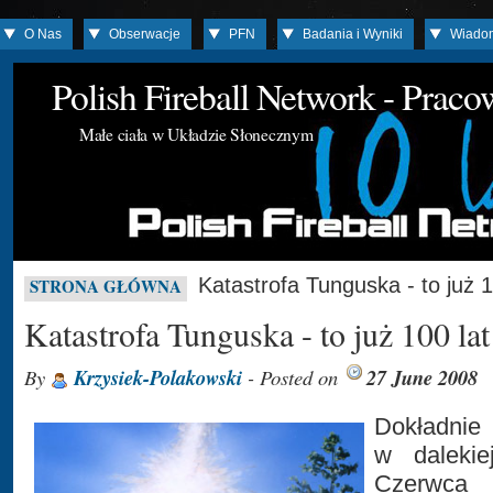
O Nas
Obserwacje
PFN
Badania i Wyniki
Wiado
Polish Fireball Network - Prac
Małe ciała w Układzie Słonecznym
Katastrofa Tunguska - to już 1
STRONA GŁÓWNA
Katastrofa Tunguska - to już 100 lat
By
Krzysiek-Polakowski
- Posted on
27 June 2008
Dokładnie
w dalekie
Czerwca