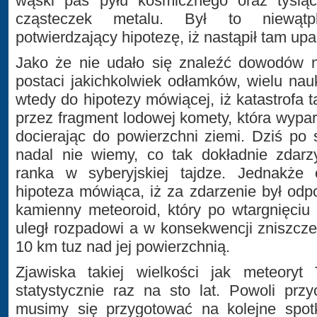
wąski pas pyłu kosmicznego oraz tysią
cząsteczek metalu. Był to niewąt
potwierdzający hipotezę, iż nastąpił tam up
Jako że nie udało się znaleźć dowodów 
postaci jakichkolwiek odłamków, wielu na
wtedy do hipotezy mówiącej, iż katastrofa
przez fragment lodowej komety, która wypa
docierając do powierzchni ziemi. Dziś po s
nadal nie wiemy, co tak dokładnie zdarz
ranka w syberyjskiej tajdze. Jednakże o
hipoteza mówiąca, iż za zdarzenie był od
kamienny meteoroid, który po wtargnięciu
uległ rozpadowi a w konsekwencji zniszcz
10 km tuz nad jej powierzchnią.
Zjawiska takiej wielkości jak meteoryt 
statystycznie raz na sto lat. Powoli prz
musimy się przygotować na kolejne spotk