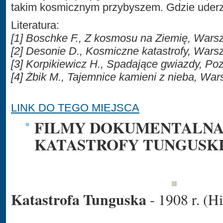
takim kosmicznym przybyszem. Gdzie uder
Literatura:
[1] Boschke F., Z kosmosu na Ziemię, War
[2] Desonie D., Kosmiczne katastrofy, War
[3] Korpikiewicz H., Spadające gwiazdy, P
[4] Żbik M., Tajemnice kamieni z nieba, Wa
LINK DO TEGO MIEJSCA
FILMY DOKUMENTALNA
KATASTROFY TUNGUSK
Katastrofa Tunguska
- 1908 r. (Hi