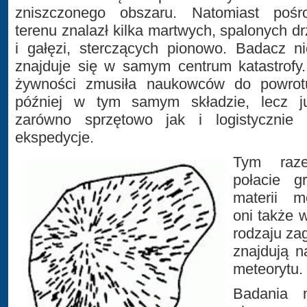
zniszczonego obszaru. Natomiast poś
terenu znalazł kilka martwych, spalonych 
i gałęzi, sterczących pionowo. Badacz ni
znajduje się w samym centrum katastrofy.
żywności zmusiła naukowców do powrot
później w tym samym składzie, lecz ju
zarówno sprzętowo jak i logistycznie 
ekspedycje.
Tym raze
połacie g
materii m
oni także 
rodzaju zag
znajdują 
meteorytu.
Badania 