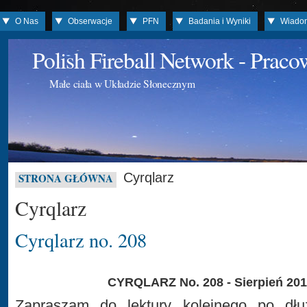
O Nas
Obserwacje
PFN
Badania i Wyniki
Wiado
Polish Fireball Network - Prac
Małe ciała w Układzie Słonecznym
Cyrqlarz
STRONA GŁÓWNA
Cyrqlarz
Cyrqlarz no. 208
CYRQLARZ No. 208 - Sierpień 20
Zapraszam do lektury kolejnego po dłuż