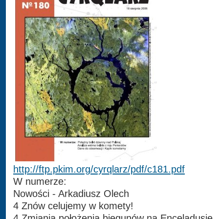
http://ftp.pkim.org/cyrqlarz/pdf/c181.pdf
W numerze:
Nowości - Arkadiusz Olech
4 Znów celujemy w komety!
4 Zmiania położenia biegunów na Enceladusie.