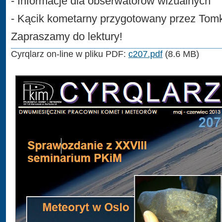
- Informacje dla obserwatorów wizualnych
- Kącik kometarny przygotowany przez Tomk
Zapraszamy do lektury!
Cyrqlarz on-line w pliku PDF:
c207.pdf
(8.6 MB)