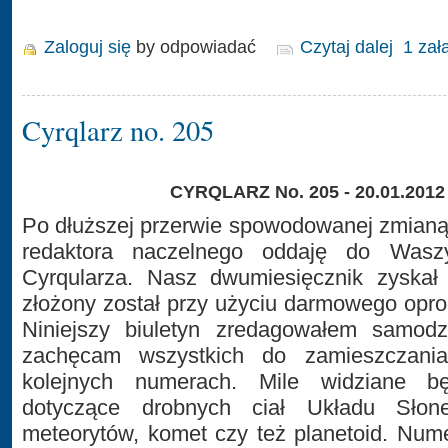
Zaloguj się
by odpowiadać
Czytaj dalej
1 zał
Cyrqlarz no. 205
CYRQLARZ No. 205 - 20.01.2012
Po dłuższej przerwie spowodowanej zmianą
redaktora naczelnego oddaję do Was
Cyrqularza. Nasz dwumiesięcznik zyskał 
złożony został przy użyciu darmowego op
Niniejszy biuletyn zredagowałem samodzi
zachęcam wszystkich do zamieszczani
kolejnych numerach. Mile widziane bę
dotyczące drobnych ciał Układu Słon
meteorytów, komet czy też planetoid. Num