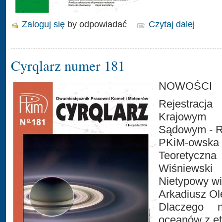
Zaloguj się
by odpowiadać
Czytaj dalej
Cyrqlarz numer 181
NOWOŚCI
Rejestra
Krajowym
Sądowym - R
PKiM-owska 
Teoretyczn
Wiśniewski
Nietypowy wi
Arkadiusz Ol
Dlaczego 
oceanów z et