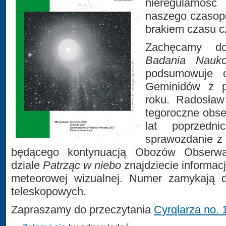
nieregularno
naszego czasop
brakiem czasu c
Zachęcamy do
Badania Nauk
podsumowuje 
Geminidów z p
roku. Radosła
tegoroczne obse
lat poprzedni
sprawozdanie z 
będącego kontynuacją Obozów Obserwa
dziale
Patrząc w niebo
znajdziecie informac
meteorowej wizualnej. Numer zamykają 
teleskopowych.
Zapraszamy do przeczytania
Cyrqlarza no. 