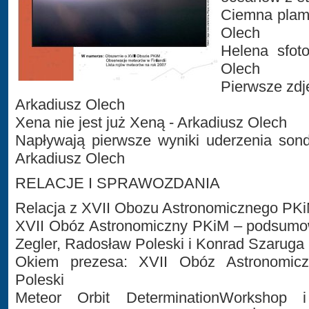
Ciemna plama
Olech
Helena sfot
Olech
Pierwsze zd
Arkadiusz Olech
Xena nie jest już Xeną - Arkadiusz Olech
Napływają pierwsze wyniki uderzenia so
Arkadiusz Olech
RELACJE I SPRAWOZDANIA
Relacja z XVII Obozu Astronomicznego PKiM
XVII Obóz Astronomiczny PKiM – podsumow
Zegler, Radosław Poleski i Konrad Szaruga
Okiem prezesa: XVII Obóz Astronomic
Poleski
Meteor Orbit DeterminationWorkshop i 