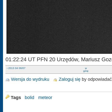
01:22:24 UT PFN 20 Urzędów, Mariusz Goz
‹ 2013 04 06/07
w
górę
Wersja do wydruku
Zaloguj się
by odpowiadać
Tags
bolid
meteor