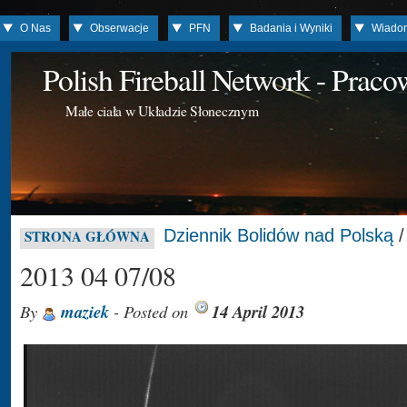
O Nas
Obserwacje
PFN
Badania i Wyniki
Wiado
Polish Fireball Network - Prac
Małe ciała w Układzie Słonecznym
Dziennik Bolidów nad Polską
STRONA GŁÓWNA
2013 04 07/08
By
maziek
- Posted on
14 April 2013