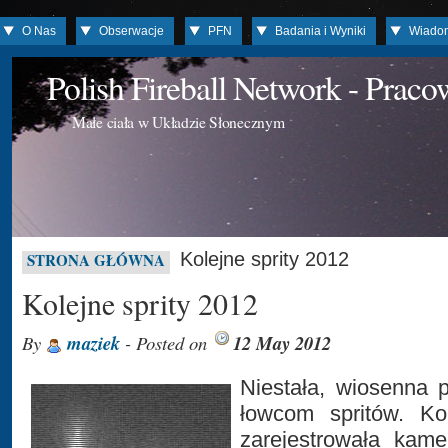
O Nas
Obserwacje
PFN
Badania i Wyniki
Wiado
Polish Fireball Network - Prac
Małe ciała w Układzie Słonecznym
Kolejne sprity 2012
STRONA GŁÓWNA
Kolejne sprity 2012
By
maziek
- Posted on
12 May 2012
Niestała, wiosenna 
łowcom spritów. Kol
zarejestrowała kam