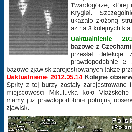
Twardogórze, której
Krygiel. Szczegól
ukazało złożoną stru
aż na 3 kolejnych kla
Uaktualnienie 201
bazowe z Czechami
przesłał detekcje
prawdopodobnie 3 
bazowe zjawisk zarejestrowanych także pr
Uaktualnienie 2012.05.14
Kolejne obserw
Sprity z tej burzy zostały zarejestrowane 
miejscowości Mikuluvka koło Vlažského
mamy już prawdopodobnie potrójną obserw
zjawisk.