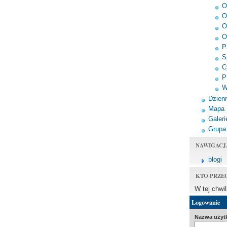
O
O
O
O
P
S
C
P
W
Dzienn
Mapa
Galeri
Grupa
NAWIGACJ
blogi
KTO PRZE
W tej chwi
Logowanie
Nazwa użyt