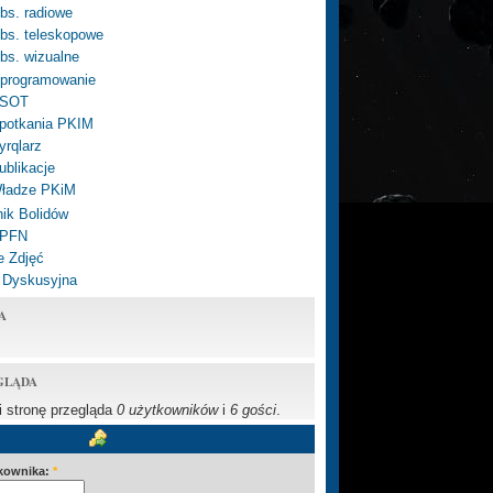
bs. radiowe
bs. teleskopowe
bs. wizualne
programowanie
SOT
potkania PKIM
yrqlarz
ublikacje
ładze PKiM
ik Bolidów
 PFN
e Zdjęć
 Dyskusyjna
A
GLĄDA
li stronę przegląda
0 użytkowników
i
6 gości
.
kownika:
*