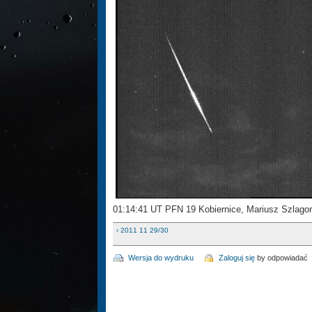
01:14:41 UT PFN 19 Kobiernice, Mariusz Szlago
‹ 2011 11 29/30
Wersja do wydruku
Zaloguj się
by odpowiadać