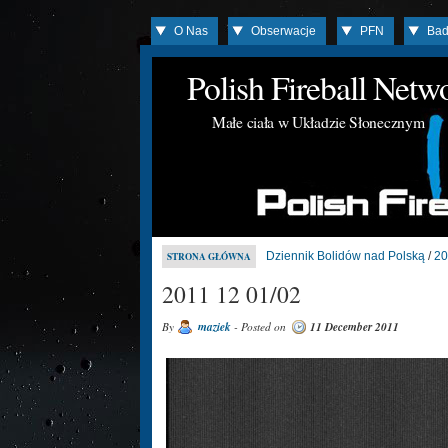
O Nas
Obserwacje
PFN
Bad
Polish Fireball Net
Małe ciała w Układzie Słonecznym
Dziennik Bolidów nad Polską
/
20
STRONA GŁÓWNA
2011 12 01/02
By
maziek
- Posted on
11 December 2011