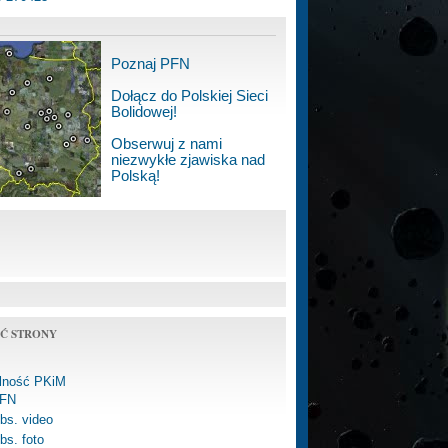
Poznaj PFN
Dołącz do Polskiej Sieci
Bolidowej!
Obserwuj z nami
niezwykłe zjawiska nad
Polską!
Ć STRONY
alność PKiM
FN
bs. video
bs. foto