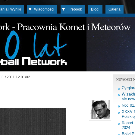
ania i Wyniki
Wiadomości
Firebook
Blogi
Galeria
work - Pracownia Komet i Meteorów
11
/ 2011 12 01/02
NOWOŚCI N
Cyrqlar
W zakła
się now
Noc 01
XXXV S
Polskie
Raport 
2024.
Bolid 