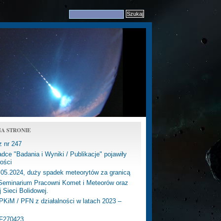
A STRONIE
z nr 247
dce "Badania i Wyniki / Publikacje" pojawiły
ości
.05.2024, duży spadek meteorytów za granicą
eminarium Pracowni Komet i Meteorów oraz
j Sieci Bolidowej.
PKiM / PFN z działalności w latach 2023 –
PF270423