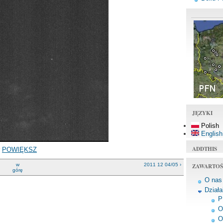
JĘZYKI
Polish
English
ADDTHIS
r
POWIĘKSZ
w
2011 12 04/05 ›
ZAWARTOŚ
górę
O nas
Dział
P
O
O