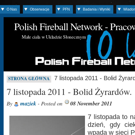
O Nas
Obserwacje
PFN
Badania i Wyniki
Wiado
Polish Fireball Network - Prac
Małe ciała w Układzie Słonecznym
7 listopada 2011 - Bolid Żyrar
STRONA GŁÓWNA
7 listopada 2011 - Bolid Żyrardów.
By
maziek
- Posted on
08 November 2011
7 listopada to n
dzień, gdy cie
wpada w sieci 