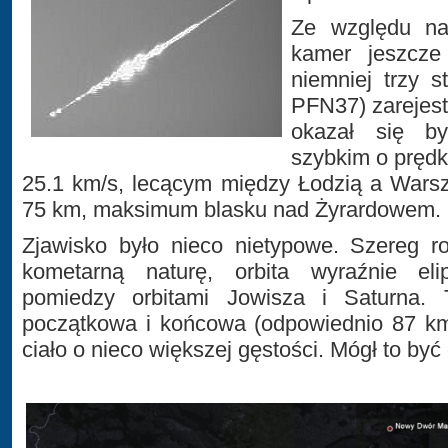
Ze względu na
kamer jeszcze
niemniej trzy 
PFN37) zarejest
okazał się by
szybkim o prędk
25.1 km/s, lecącym między Łodzią a Warsz
75 km, maksimum blasku nad Żyrardowem.
Zjawisko było nieco nietypowe. Szereg r
kometarną naturę, orbita wyraźnie el
pomiedzy orbitami Jowisza i Saturna.
początkowa i końcowa (odpowiednio 87 km
ciało o nieco większej gęstości. Mógł to być 