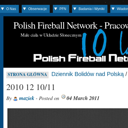
O Nas
Obserwacje
PFN
Badania i Wyniki
Wiado
Polish Fireball Network - Prac
Małe ciała w Układzie Słonecznym
Dziennik Bolidów nad Polską
STRONA GŁÓWNA
2010 12 10/11
By
maziek
- Posted on
04 March 2011