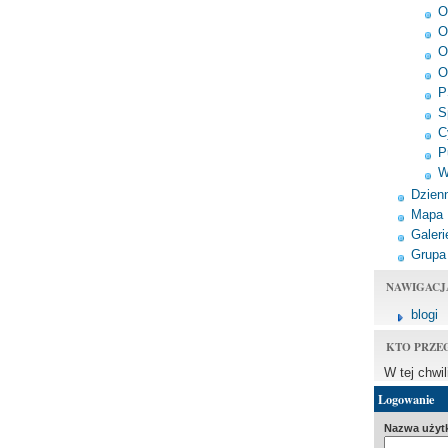
O
O
O
O
P
S
C
P
W
Dzienn
Mapa
Galeri
Grupa
NAWIGACJ
blogi
KTO PRZE
W tej chwi
Logowanie
Nazwa użyt