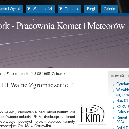
ania i Wyniki
Wiadomości
Firebook
Blogi
Galeria
work - Pracownia Komet i Meteorów
alne Zgromadzenie, 1-8.08.1995, Ostrowik
NOWOŚCI N
III Walne Zgromadzenie, 1-
Cyrqlar
W zakła
się now
Noc 01
XXXV S
Polskie
993-1994, głosowanie nad absolutorium dla
 omówienie ankiety PKiM, dyskusje na temat
Raport 
obserwacje lipcowych rojów meteorów, komety
2024.
obserwacyjnej OAUW w Ostrowiku
Bolid 