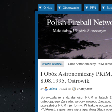
O Nas
Obserwacje
PFN
Bad
Polish Fireball Net
Małe ciała w Układzie Słonecznym
I Obóz Astronomiczny PKiM, III W
STRONA GŁÓWNA
I Obóz Astronomiczny PKiM, 
8.08.1995, Ostrowik
By
admin
- Posted on
04 May 2008
Sprawozdanie z działalności PKiM w latach 1
ustępującego Zarządu, wybory nowego Zarządu,
przyszłości PKiM i jej formy. W trakcie obozu 
P/d'Arrest, zapoznanie się z aparaturą Stacji 