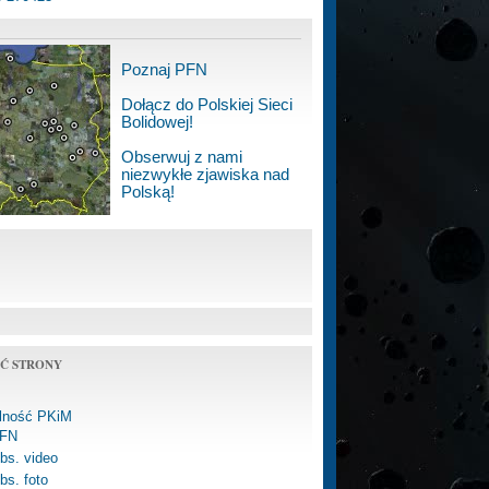
Poznaj PFN
Dołącz do Polskiej Sieci
Bolidowej!
Obserwuj z nami
niezwykłe zjawiska nad
Polską!
Ć STRONY
alność PKiM
FN
bs. video
bs. foto