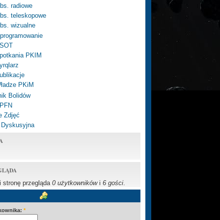
bs. radiowe
bs. teleskopowe
bs. wizualne
programowanie
SOT
potkania PKIM
yrqlarz
ublikacje
ładze PKiM
ik Bolidów
 PFN
e Zdjęć
 Dyskusyjna
A
GLĄDA
li stronę przegląda
0 użytkowników
i
6 gości
.
kownika:
*