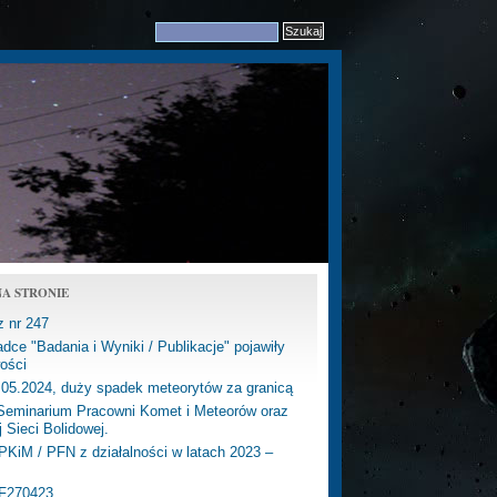
A STRONIE
z nr 247
dce "Badania i Wyniki / Publikacje" pojawiły
ości
.05.2024, duży spadek meteorytów za granicą
eminarium Pracowni Komet i Meteorów oraz
j Sieci Bolidowej.
PKiM / PFN z działalności w latach 2023 –
PF270423