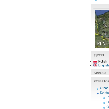
JĘZYKI
Polish
English
ADDTHIS
ZAWARTOŚ
O nas
Dział
P
O
O