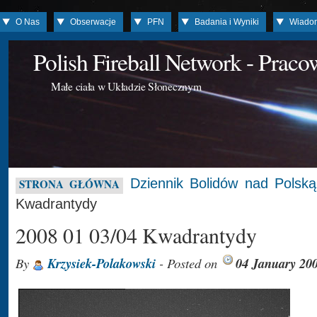
O Nas
Obserwacje
PFN
Badania i Wyniki
Wiado
Polish Fireball Network - Prac
Małe ciała w Układzie Słonecznym
Dziennik Bolidów nad Polską
STRONA GŁÓWNA
Kwadrantydy
2008 01 03/04 Kwadrantydy
By
Krzysiek-Polakowski
- Posted on
04 January 20