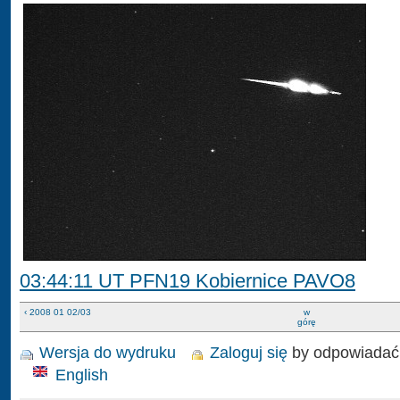
03:44:11 UT PFN19 Kobiernice PAVO8
‹ 2008 01 02/03
w
górę
Wersja do wydruku
Zaloguj się
by odpowiadać
English