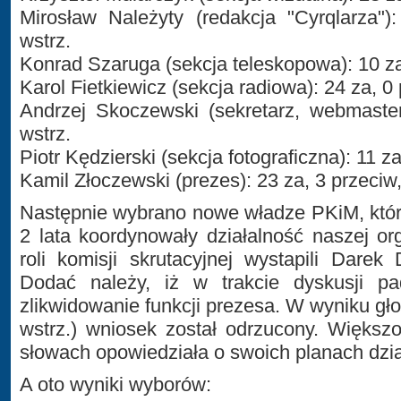
Mirosław Należyty (redakcja "Cyrqlarza")
wstrz.
Konrad Szaruga (sekcja teleskopowa): 10 za,
Karol Fietkiewicz (sekcja radiowa): 24 za, 0 
Andrzej Skoczewski (sekretarz, webmaster
wstrz.
Piotr Kędzierski (sekcja fotograficzna): 11 za
Kamil Złoczewski (prezes): 23 za, 3 przeciw,
Następnie wybrano nowe władze PKiM, któr
2 lata koordynowały działalność naszej o
roli komisji skrutacyjnej wystapili Darek
Dodać należy, iż w trakcie dyskusji p
zlikwidowanie funkcji prezesa. W wyniku gło
wstrz.) wniosek został odrzucony. Większ
słowach opowiedziała o swoich planach dzia
A oto wyniki wyborów: