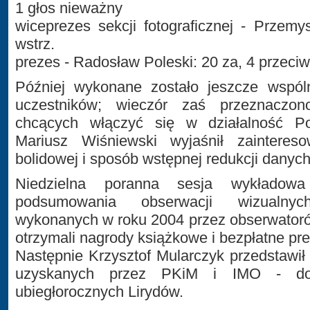
1 głos nieważny
wiceprezes sekcji fotograficznej - Przem
wstrz.
prezes - Radosław Poleski: 20 za, 4 przeciw,
Później wykonane zostało jeszcze wspól
uczestników; wieczór zaś przeznaczo
chcących włączyć się w działalność Pol
Mariusz Wiśniewski wyjaśnił zainteres
bolidowej i sposób wstępnej redukcji danych
Niedzielna poranna sesja wykładow
podsumowania obserwacji wizualnyc
wykonanych w roku 2004 przez obserwatoró
otrzymali nagrody książkowe i bezpłatne pr
Następnie Krzysztof Mularczyk przedstawił 
uzyskanych przez PKiM i IMO - dot
ubiegłorocznych Lirydów.