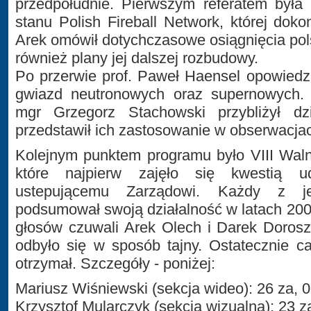
przedpołudnie. Pierwszym referatem była 
stanu Polish Fireball Network, której doko
Arek omówił dotychczasowe osiągnięcia polsk
również plany jej dalszej rozbudowy.
Po przerwie prof. Paweł Haensel opowiedzi
gwiazd neutronowych oraz supernowych.
mgr Grzegorz Stachowski przybliżył d
przedstawił ich zastosowanie w obserwacja
Kolejnym punktem programu było VIII Wal
które najpierw zajęło się kwestią udz
ustepującemu Zarządowi. Każdy z j
podsumował swoją działalność w latach 200
głosów czuwali Arek Olech i Darek Doros
odbyło się w sposób tajny. Ostatecznie c
otrzymał. Szczegóły - poniżej:
Mariusz Wiśniewski (sekcja wideo): 26 za, 0
Krzysztof Mularczyk (sekcja wizualna): 23 za