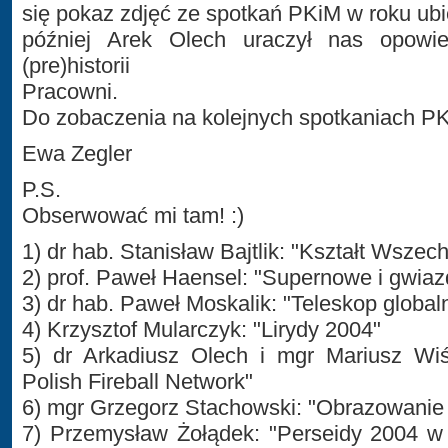
się pokaz zdjęć ze spotkań PKiM w roku ubi
później Arek Olech uraczył nas opowie
(pre)historii
Pracowni.
Do zobaczenia na kolejnych spotkaniach P
Ewa Zegler
P.S.
Obserwować mi tam! :)
1) dr hab. Stanisław Bajtlik: "Kształt Wszec
2) prof. Paweł Haensel: "Supernowe i gwia
3) dr hab. Paweł Moskalik: "Teleskop global
4) Krzysztof Mularczyk: "Lirydy 2004"
5) dr Arkadiusz Olech i mgr Mariusz Wiś
Polish Fireball Network"
6) mgr Grzegorz Stachowski: "Obrazowani
7) Przemysław Żołądek: "Perseidy 2004 w 