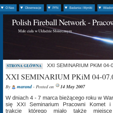
O Nas
Obserwacje
PFN
Badania i Wyniki
Wiado
Polish Fireball Network - Prac
Małe ciała w Układzie Słonecznym
XXI SEMINARIUM PKiM 04-0
STRONA GŁÓWNA
XXI SEMINARIUM PKiM 04-07.0
By
marand
- Posted on
14 May 2007
W dniach 4 - 7 marca bieżącego roku w Wa
się XXI Seminarium Pracowni Komet i
trakcie którego miało także miejs