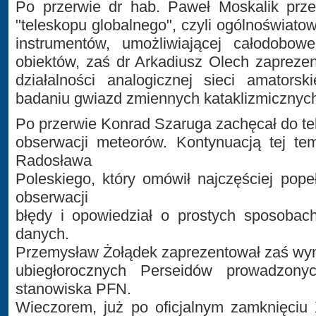
Po przerwie dr hab. Paweł Moskalik prze
"teleskopu globalnego", czyli ogólnoświatow
instrumentów, umożliwiającej całodobow
obiektów, zaś dr Arkadiusz Olech zaprezent
działalności analogicznej sieci amatorsk
badaniu gwiazd zmiennych kataklizmicznyc
Po przerwie Konrad Szaruga zachęcał do t
obserwacji meteorów. Kontynuacją tej tem
Radosława
Poleskiego, który omówił najczęściej pope
obserwacji
błędy i opowiedział o prostych sposobac
danych.
Przemysław Żołądek zaprezentował zaś wyn
ubiegłorocznych Perseidów prowadzonyc
stanowiska PFN.
Wieczorem, już po oficjalnym zamknięciu