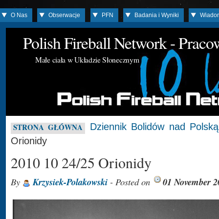
O Nas
Obserwacje
PFN
Badania i Wyniki
Wiado
Polish Fireball Network - Prac
Małe ciała w Układzie Słonecznym
Dziennik Bolidów nad Polską
STRONA GŁÓWNA
Orionidy
2010 10 24/25 Orionidy
By
Krzysiek-Polakowski
- Posted on
01 November 2