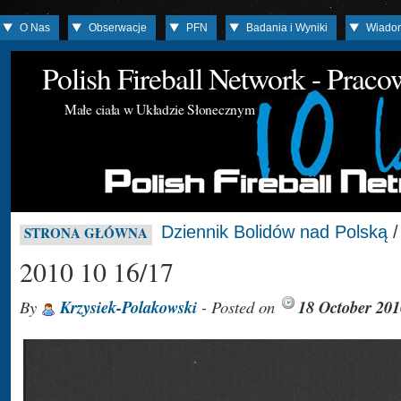
O Nas
Obserwacje
PFN
Badania i Wyniki
Wiado
Polish Fireball Network - Prac
Małe ciała w Układzie Słonecznym
Dziennik Bolidów nad Polską
STRONA GŁÓWNA
2010 10 16/17
By
Krzysiek-Polakowski
- Posted on
18 October 201