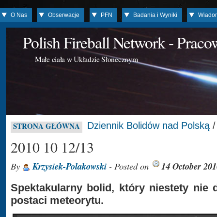
O Nas
Obserwacje
PFN
Badania i Wyniki
Wiado
Polish Fireball Network - Prac
Małe ciała w Układzie Słonecznym
Dziennik Bolidów nad Polską
STRONA GŁÓWNA
2010 10 12/13
By
Krzysiek-Polakowski
- Posted on
14 October 201
Spektakularny bolid, który niestety nie
postaci meteorytu.