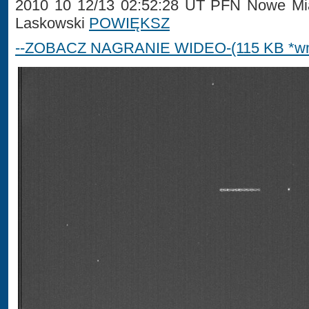
2010 10 12/13 02:52:28 UT PFN Nowe Mi
Laskowski
POWIĘKSZ
--ZOBACZ NAGRANIE WIDEO-(115 KB *wm