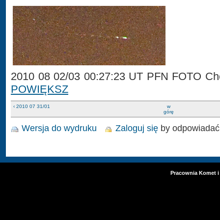
2010 08 02/03 00:27:23 UT PFN FOTO Che
POWIĘKSZ
‹ 2010 07 31/01
w
górę
Wersja do wydruku
Zaloguj się
by odpowiadać
Pracownia Komet i 