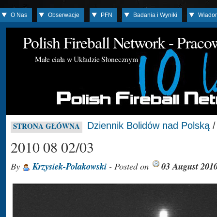
O Nas
Obserwacje
PFN
Badania i Wyniki
Wiado
Polish Fireball Network - Prac
Małe ciała w Układzie Słonecznym
Dziennik Bolidów nad Polską
STRONA GŁÓWNA
2010 08 02/03
By
Krzysiek-Polakowski
- Posted on
03 August 201