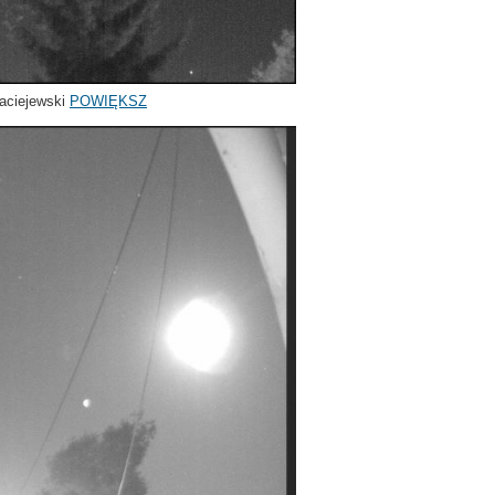
aciejewski
POWIĘKSZ