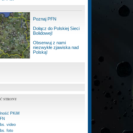
Poznaj PFN
Dołącz do Polskiej Sieci
Bolidowej!
Obserwuj z nami
niezwykłe zjawiska nad
Polską!
Ć STRONY
alność PKiM
FN
bs. video
bs. foto