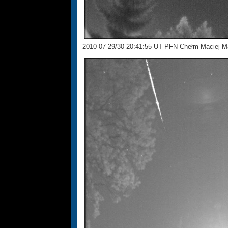
2010 07 29/30 20:41:55 UT PFN Chełm Maciej M