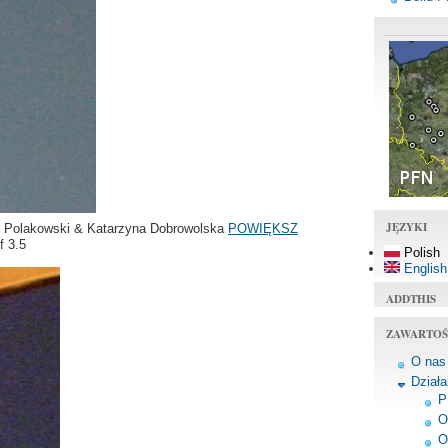
JĘZYKI
of Polakowski & Katarzyna Dobrowolska
POWIĘKSZ
f 3.5
Polish
English
ADDTHIS
ZAWARTOŚ
O nas
Dział
P
O
O