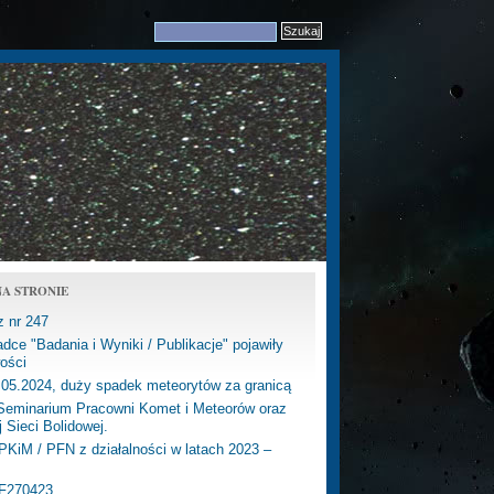
A STRONIE
z nr 247
dce "Badania i Wyniki / Publikacje" pojawiły
ości
.05.2024, duży spadek meteorytów za granicą
eminarium Pracowni Komet i Meteorów oraz
j Sieci Bolidowej.
PKiM / PFN z działalności w latach 2023 –
PF270423