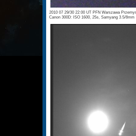
2010 07 29/30 22:00 UT PFN Warszawa Przemy
Canon 300D: ISO 1600, 25s, Samyang 3.5/8mm