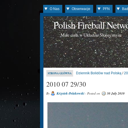
O Nas
Obserwacje
PFN
Bad
Polish Fireball Net
Małe ciała w Układzie Słonecznym
Dziennik Bolidów nad Polską
/
20
STRONA GŁÓWNA
2010 07 29/30
By
Krzysiek-Polakowski
- Posted on
30 July 2010