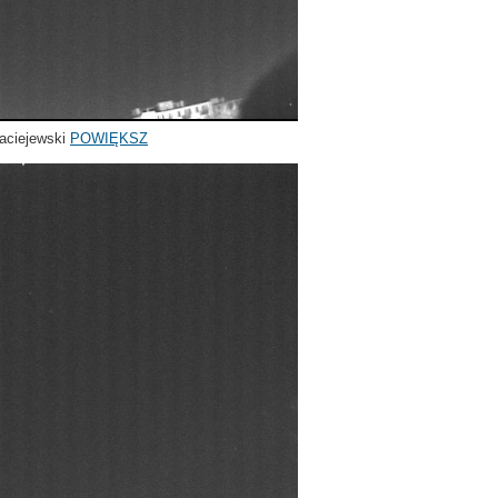
aciejewski
POWIĘKSZ