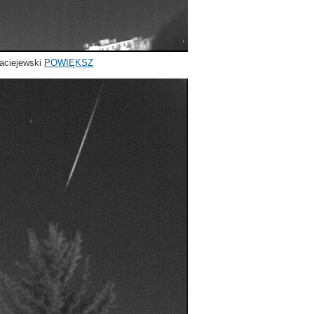
aciejewski
POWIĘKSZ