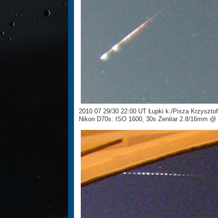
2010 07 29/30 22:00 UT Łupki k./Pisza Krzyszt
Nikon D70s: ISO 1600, 30s Zenitar 2.8/16mm @ 