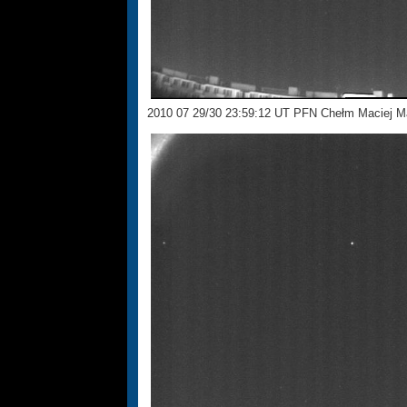
2010 07 29/30 23:59:12 UT PFN Chełm Maciej M