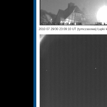
2010 07 29/30 23:09:10 UT (tymczasowa) Łupki 