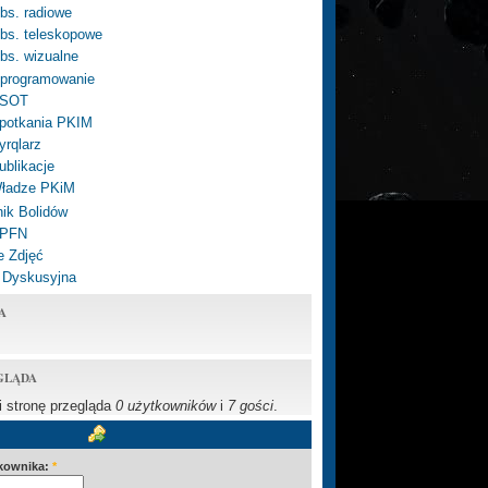
bs. radiowe
bs. teleskopowe
bs. wizualne
programowanie
SOT
potkania PKIM
yrqlarz
ublikacje
ładze PKiM
ik Bolidów
 PFN
e Zdjęć
 Dyskusyjna
A
GLĄDA
li stronę przegląda
0 użytkowników
i
7 gości
.
kownika:
*