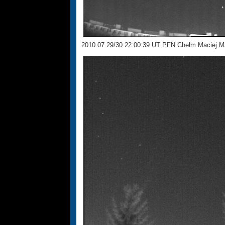
2010 07 29/30 22:00:39 UT PFN Chełm Maciej M