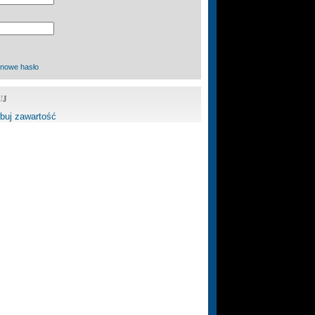
 nowe hasło
UJ