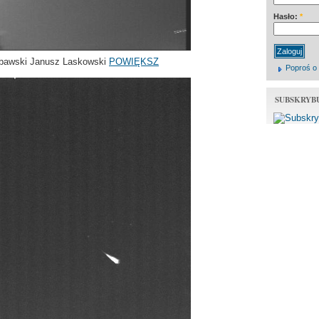
Hasło:
*
ubawski Janusz Laskowski
POWIĘKSZ
Poproś o
SUBSKRYB