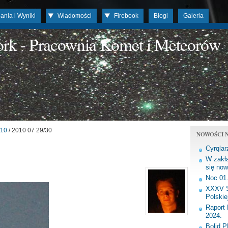
ania i Wyniki
Wiadomości
Firebook
Blogi
Galeria
work - Pracownia Komet i Meteorów
10
/ 2010 07 29/30
NOWOŚCI N
Cyrqlar
W zakła
się now
Noc 01
XXXV S
Polskie
Raport 
2024.
Bolid 