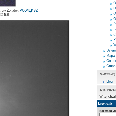
O
O
sław Żołądek
POWIĘKSZ
O
 @ 5.6
O
P
S
C
P
W
Dzienn
Mapa
Galeri
Grupa
NAWIGACJ
blogi
KTO PRZE
W tej chwi
Logowanie
Nazwa użyt