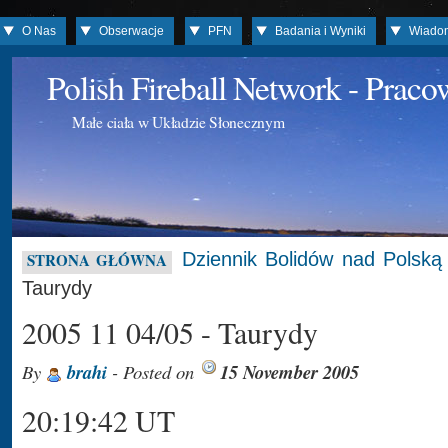
O Nas
Obserwacje
PFN
Badania i Wyniki
Wiado
Polish Fireball Network - Prac
Małe ciała w Układzie Słonecznym
Dziennik Bolidów nad Polską
STRONA GŁÓWNA
Taurydy
2005 11 04/05 - Taurydy
By
brahi
- Posted on
15 November 2005
20:19:42 UT