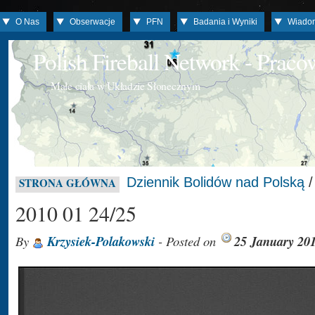
O Nas
Obserwacje
PFN
Badania i Wyniki
Wiado
Polish Fireball Network - Prac
Małe ciała w Układzie Słonecznym
Dziennik Bolidów nad Polską
STRONA GŁÓWNA
2010 01 24/25
By
Krzysiek-Polakowski
- Posted on
25 January 20