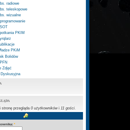
bs. radiowe
bs. teleskopowe
bs. wizualne
programowanie
SOT
potkania PKIM
yrqlarz
ublikacje
ładze PKiM
ik Bolidów
 PFN
e Zdjęć
 Dyskusyjna
A
GLĄDA
li stronę przegląda
0 użytkowników
i
11 gości
.
kownika:
*