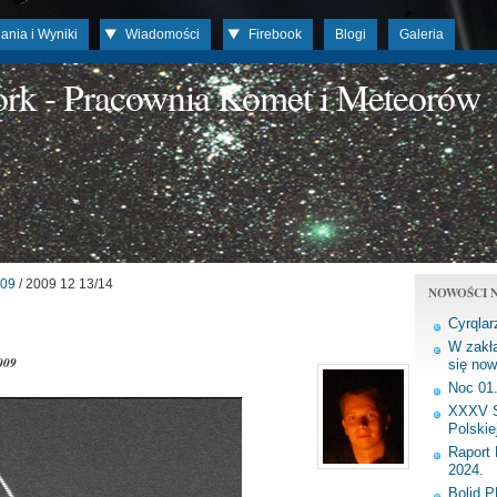
ania i Wyniki
Wiadomości
Firebook
Blogi
Galeria
work - Pracownia Komet i Meteorów
09
/ 2009 12 13/14
NOWOŚCI N
Cyrqlar
W zakła
009
się now
Noc 01
XXXV S
Polskie
Raport 
2024.
Bolid 