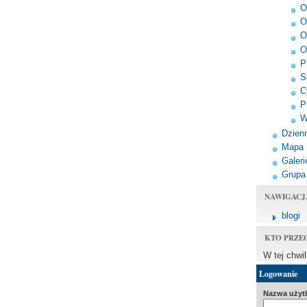
O
O
O
O
P
S
C
P
W
Dzienn
Mapa
Galeri
Grupa
NAWIGACJ
blogi
KTO PRZE
W tej chwi
Logowanie
Nazwa użyt