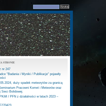
A STRONIE
z nr 247
dce "Badania i Wyniki / Publikacje" pojawiły
ości
.05.2024, duży spadek meteorytów za granicą
eminarium Pracowni Komet i Meteorów oraz
j Sieci Bolidowej.
PKiM / PFN z działalności w latach 2023 –
PF270423