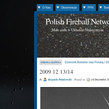
O Nas
Obserwacje
PFN
Bad
Polish Fireball Net
Małe ciała w Układzie Słonecznym
Dziennik Bolidów nad Polską
/
20
STRONA GŁÓWNA
2009 12 13/14
By
Krzysiek-Polakowski
- Posted on
14 December 2