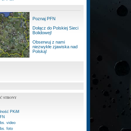
Poznaj PFN
Dołącz do Polskiej Sieci
Bolidowej!
Obserwuj z nami
niezwykłe zjawiska nad
Polską!
Ć STRONY
alność PKiM
FN
bs. video
bs. foto