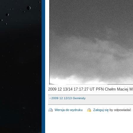
2009 12 13/14 17:17:27 UT PFN Chełm Maciej M
‹ 2009 12 12/13 Geminidy
Wersja do wydruku
Zaloguj się
by odpowiadać