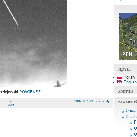
JĘZYKI
Polish
English
ADDTHIS
aciejewski
POWIĘKSZ
w
2009 12 14/15 Geminidy ›
ZAWARTOŚ
górę
O nas
Dział
P
O
O