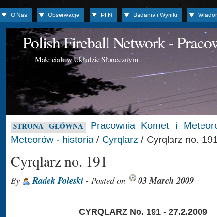
O Nas
Obserwacje
PFN
Badania i Wyniki
Wiado
Polish Fireball Network - Prac
Małe ciała w Układzie Słonecznym
Pracownia Komet i Meteor
STRONA GŁÓWNA
Meteorów - historia
/
Cyrqlarz
/ Cyrqlarz no. 19
Cyrqlarz no. 191
By
Radek Poleski
- Posted on
03 March 2009
CYRQLARZ No. 191 - 27.2.2009