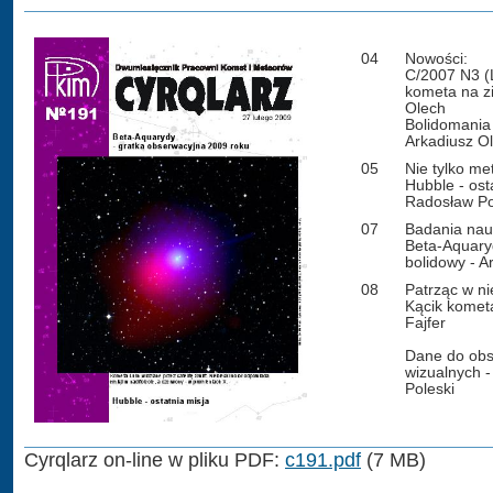
04
Nowości:
C/2007 N3 (L
kometa na z
Olech
Bolidomania 
Arkadiusz O
05
Nie tylko me
Hubble - ost
Radosław Po
07
Badania na
Beta-Aquaryd
bolidowy - A
08
Patrząc w ni
Kącik komet
Fajfer
Dane do obs
wizualnych 
Poleski
Cyrqlarz on-line w pliku PDF:
c191.pdf
(7 MB)