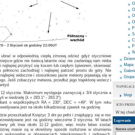
O
O
O
O
P
S
C
P
W
ę ubrać w odpowiednią ciepłą zimową odzież gdyż styczniowe
Dzienn
iejsce gdzie nie świecą latarnie oraz nie zasłaniają nam nieba
Mapa
i najlepiej przykryć się kocem lub ciepłym śpiworem, skierować
 północno zachodnią) i najlepiej patrzeć prosto do góry. Nie
Galeri
najlepiej widoczne i stosunkowo jasne meteory pojawiają się w
Grupa
iego. Jeśli zobaczysz meteora, przedłuż jego trajektorię wstecz i
antyd.
NAWIGACJ
 12 stycznia. Maksimum występuje zazwyczaj z 3/4 stycznia a
blogi
i w niedzielę (λ = 283.1° - 283.3°).
adiant o współrzędnych RA = 230°, DEC = +49°. W tym roku
KTO PRZE
ewidywana jest na około kilkadziesiąt zjawisk na godzinę.
W tej chwi
e przeszkadzał Księżyc 3 dni po pełni i znajdujący się w noc
Logowanie
ewidywane jest na godziny wieczorne 3 stycznia. W latach
ówny pik trwa około 11-12 godzin, więc może łatwo zostać
różnej masie są w określony sposób rozłożone w strumieniu
Nazwa użyt
o wykrywalne w obserwacjach teleskopowych i radiowych,