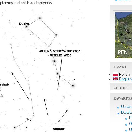
ajdziemy radiant Kwadrantydów.
JĘZYKI
Polish
English
ADDTHIS
ZAWARTOŚ
O nas
Dział
P
O
O