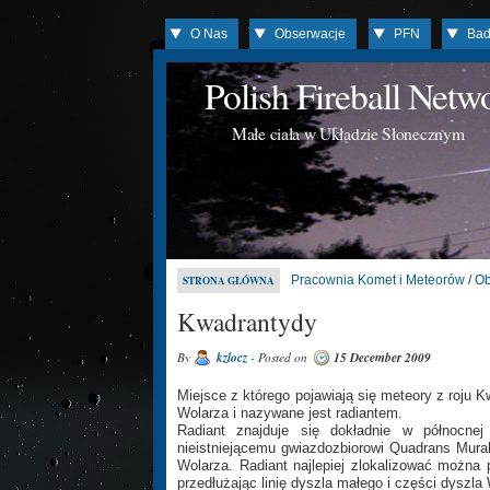
O Nas
Obserwacje
PFN
Bad
Polish Fireball Net
Małe ciała w Układzie Słonecznym
Pracownia Komet i Meteorów
/
Ob
STRONA GŁÓWNA
Kwadrantydy
By
kzlocz
- Posted on
15 December 2009
Miejsce z którego pojawiają się meteory z roju K
Wolarza i nazywane jest radiantem.
Radiant znajduje się dokładnie w północne
nieistniejącemu gwiazdozbiorowi Quadrans Murali
Wolarza. Radiant najlepiej zlokalizować można 
przedłużając linię dyszla małego i części dyszla 