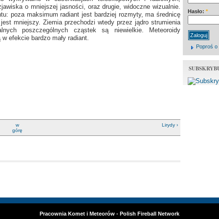
wiska o mniejszej jasności, oraz drugie, widoczne wizualnie.
Hasło:
*
ntu: poza maksimum radiant jest bardziej rozmyty, ma średnicę
st mniejszy. Ziemia przechodzi wtedy przez jądro strumienia
alnych poszczególnych cząstek są niewielkie. Meteoroidy
 w efekcie bardzo mały radiant.
Poproś o
SUBSKRYB
w
Lirydy ›
górę
Pracownia Komet i Meteorów - Polish Fireball Network