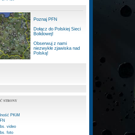
Poznaj PFN
Dołącz do Polskiej Sieci
Bolidowej!
Obserwuj z nami
niezwykłe zjawiska nad
Polską!
Ć STRONY
alność PKiM
FN
bs. video
bs. foto