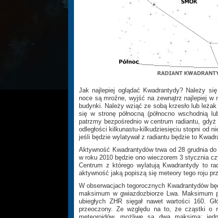
Jak najlepiej oglądać Kwadrantydy? Należy si
noce są mroźne, wyjść na zewnątrz najlepiej w m
budynki. Należy wziąć ze sobą krzesło lub leżak 
się w stronę północną (północno wschodnią lub
patrzmy bezpośrednio w centrum radiantu, gdyż 
odległości kilkunastu-kilkudziesięciu stopni od n
jeśli będzie wylatywał z radiantu będzie to Kwadr
Aktywność Kwadrantydów trwa od 28 grudnia do
w roku 2010 będzie ono wieczorem 3 stycznia czyl
Centrum z którego wylatują Kwadrantydy to r
aktywność jaką popiszą się meteory tego roju prz
W obserwacjach tegorocznych Kwadrantydów będzi
maksimum w gwiazdozbiorze Lwa. Maksimum prz
ubiegłych ZHR sięgał nawet wartości 160. Gł
przeoczony. Ze względu na to, że cząstki o 
meteoroidów, możliwe są dwa maksima: jedn