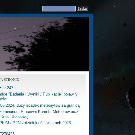
A STRONIE
z nr 247
dce "Badania i Wyniki / Publikacje" pojawiły
ości
.05.2024, duży spadek meteorytów za granicą
eminarium Pracowni Komet i Meteorów oraz
j Sieci Bolidowej.
PKiM / PFN z działalności w latach 2023 –
PF270423