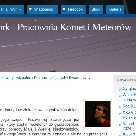
ania i Wyniki
Wiadomości
Firebook
Blogi
Galeria
work - Pracownia Komet i Meteorów
serwacje wizualne
/
Dla początkujących
/ Kwadrantydy
NOWOŚCI N
Cyrqlar
W zakła
się now
Noc 01
wadrantydów zlokalizowane jest w konstelacji
XXXV S
Polskie
j jego części. Nazwę rój zawdzięcza już
Raport 
s, który został "wcielony" do gwiazdozbioru
2024.
przy pomocy Małej i Wielkiej Niedźwiedzicy,
Wielkiego Wozu a centrum roju znajdzie się na ich przecięciu.
Bolid 