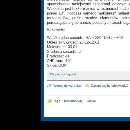
spowodowane mniejszymi cząstkami, dającymi zja
Widoczna jest także różnica w rozmiarach radia
ponad 10°. Podczas samego maksimum radiant je
meteoroidów, gdzie różnice elementów orbit
poruszające się po bardzo podobnych torach dają
W skrócie:
Współrzędne radiantu: RA = 230° DEC = +49°
Okres aktywności: 28.12-12.01
Maksimum: 03.01
Średnica radiantu: 5°
Prędkość: 41
ZHR max: 120
Skrót: QUA
‹ Dla początkujących
Wersja do wydruku
Zaloguj się
by odpowiadać
Tags
Kwadrantydy
wizual