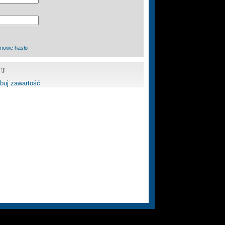
 nowe hasło
UJ