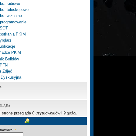
bs. radiowe
bs. teleskopowe
bs. wizualne
programowanie
SOT
potkania PKIM
yrqlarz
ublikacje
ładze PKiM
ik Bolidów
 PFN
e Zdjęć
 Dyskusyjna
A
GLĄDA
li stronę przegląda
0 użytkowników
i
9 gości
.
kownika:
*