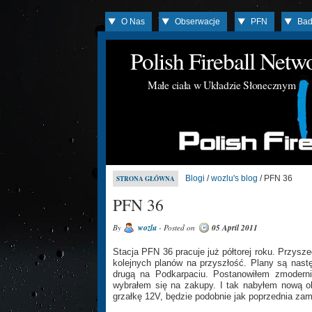
O Nas
Obserwacje
PFN
Bad
Polish Fireball Net
Małe ciała w Układzie Słonecznym
Blogi
/
wozlu's blog
/ PFN 36
STRONA GŁÓWNA
PFN 36
By
wozlu
- Posted on
05 April 2011
Stacja PFN 36 pracuje już półtorej roku. Przysze
kolejnych planów na przyszłość. Plany są nast
drugą na Podkarpaciu. Postanowiłem zmoderni
wybrałem się na zakupy. I tak nabyłem nową 
grzałkę 12V, będzie podobnie jak poprzednia za