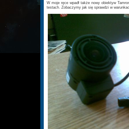
W moje ręce wpadł także nowy obiektyw Tamro
testach. Zobaczymy jak się sprawdzi w warunka