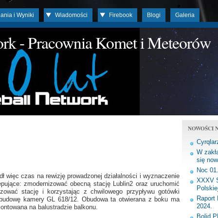
ania i Wyniki
Wiadomości
Firebook
Blogi
Galeria
work - Pracownia Komet i Meteorów
NOWOŚCI N
Cyrqlar
W zakła
się now
Noc 01
dł więc czas na rewizję prowadzonej działalności i wyznaczenie
XXXV S
ępujące: zmodernizować obecną stację Lublin2 oraz uruchomić
Polskie
zować stację i korzystając z chwilowego przypływu gotówki
Raport 
obudowę kamery GL 618/12. Obudowa ta otwierana z boku ma
2024.
montowana na balustradzie balkonu.
Bolid 