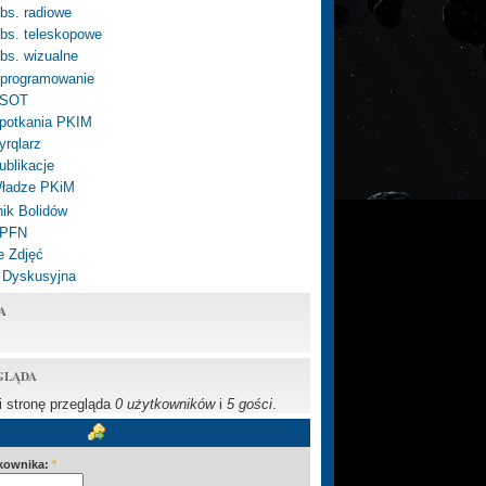
bs. radiowe
bs. teleskopowe
bs. wizualne
programowanie
SOT
potkania PKIM
yrqlarz
ublikacje
ładze PKiM
ik Bolidów
 PFN
e Zdjęć
 Dyskusyjna
A
GLĄDA
li stronę przegląda
0 użytkowników
i
5 gości
.
kownika:
*