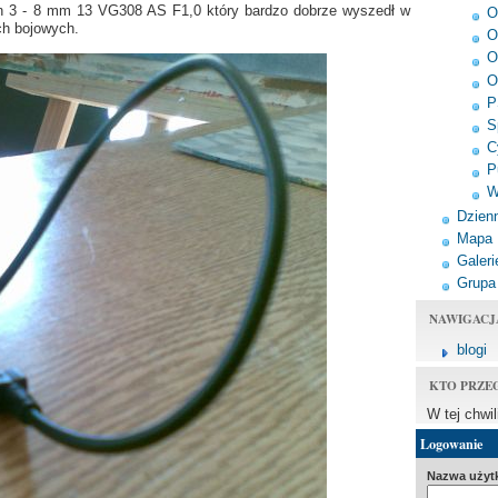
n 3 - 8 mm 13 VG308 AS F1,0 który bardzo dobrze wyszedł w
O
ch bojowych.
O
O
O
P
S
C
P
W
Dzienn
Mapa
Galeri
Grupa
NAWIGACJ
blogi
KTO PRZE
W tej chwi
Logowanie
Nazwa użyt