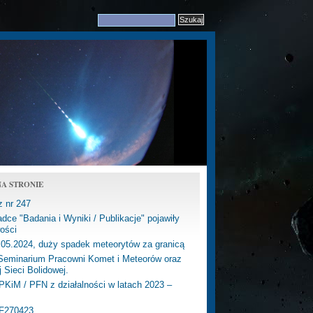
A STRONIE
z nr 247
dce "Badania i Wyniki / Publikacje" pojawiły
ości
.05.2024, duży spadek meteorytów za granicą
eminarium Pracowni Komet i Meteorów oraz
j Sieci Bolidowej.
PKiM / PFN z działalności w latach 2023 –
PF270423