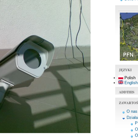
JĘZYKI
Polish
English
ADDTHIS
ZAWARTOŚ
O nas
Dział
P
O
O