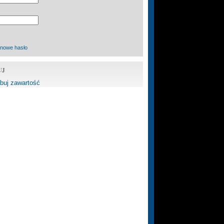
 nowe hasło
UJ