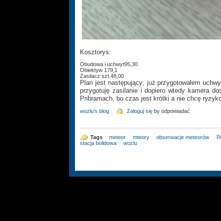
Kosztorys:
Obudowa i uchwyt95,30
Obiektyw 179,1
Zasilacz szt.48,00
Plan jest następujący; już przygotowałem uchw
przygotuję zasilanie i dopiero wtedy kamera do
Pribramach, bo czas jest krótki a nie chcę ryzyk
wozlu's blog
Zaloguj się
by odpowiadać
Tags
meteor
mteory
obserwacje meteorów
P
stacja bolidowa
wozlu