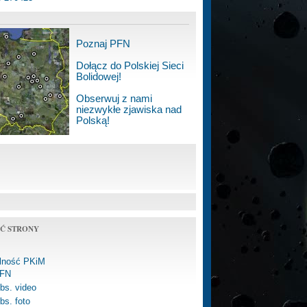
Poznaj PFN
Dołącz do Polskiej Sieci
Bolidowej!
Obserwuj z nami
niezwykłe zjawiska nad
Polską!
Ć STRONY
alność PKiM
FN
bs. video
bs. foto