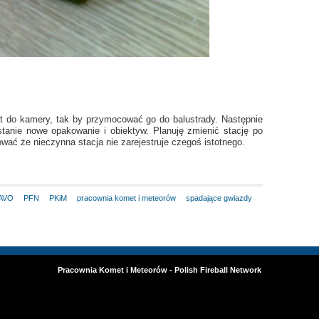
yt do kamery, tak by przymocować go do balustrady. Następnie
stanie nowe opakowanie i obiektyw. Planuję zmienić stację po
ować że nieczynna stacja nie zarejestruje czegoś istotnego.
AVO
PFN
PKiM
pracownia komet i meteorów
spadające gwiazdy
Pracownia Komet i Meteorów - Polish Fireball Network