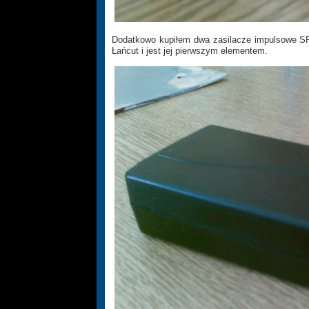
Dodatkowo kupiłem dwa zasilacze impulsowe SPU
Łańcut i jest jej pierwszym elementem.