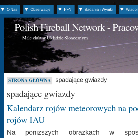
O Nas
Obserwacje
PFN
Badania i Wyniki
Wiado
Polish Fireball Network - Prac
Małe ciała w Układzie Słonecznym
spadające gwiazdy
STRONA GŁÓWNA
spadające gwiazdy
Kalendarz rojów meteorowych na po
rojów IAU
Na poniższych obrazkach w sposó