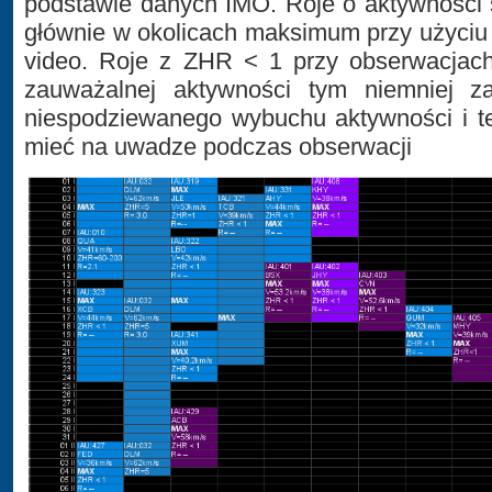
podstawie danych IMO. Roje o aktywności
głównie w okolicach maksimum przy użyciu
video. Roje z ZHR < 1 przy obserwacjach
zauważalnej aktywności tym niemniej 
niespodziewanego wybuchu aktywności i te
mieć na uwadze podczas obserwacji