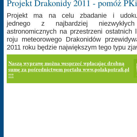
Projekt Drakonidy 2011 - pomóż PK
Projekt ma na celu zbadanie i udoku
jednego z najbardziej niezwykłyc
astronomicznych na przestrzeni ostatnich
roju meteorowego Drakonidów przewidyw
2011 roku będzie największym tego typu zjaw
Naszą wyprawę można wesprzeć wpłacając drobną
sumę za pośrednictwem portalu www.polakpotrafi.pl
!!!