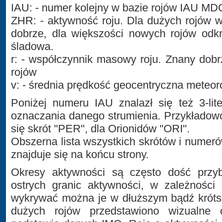
IAU: - numer kolejny w bazie rojów IAU MD
ZHR: - aktywność roju. Dla dużych rojów
dobrze, dla większości nowych rojów odkr
śladowa.
r: - współczynnik masowy roju. Znany dob
rojów
v: - średnia prędkość geocentryczna meteo
Poniżej numeru IAU znalazł się też 3-lit
oznaczania danego strumienia. Przykładow
się skrót "PER", dla Orionidów "ORI".
Obszerna lista wszystkich skrótów i numer
znajduje się na końcu strony.
Okresy aktywności są często dość przyb
ostrych granic aktywności, w zależności
wykrywać można je w dłuższym bądź króts
dużych rojów przedstawiono wizualne 