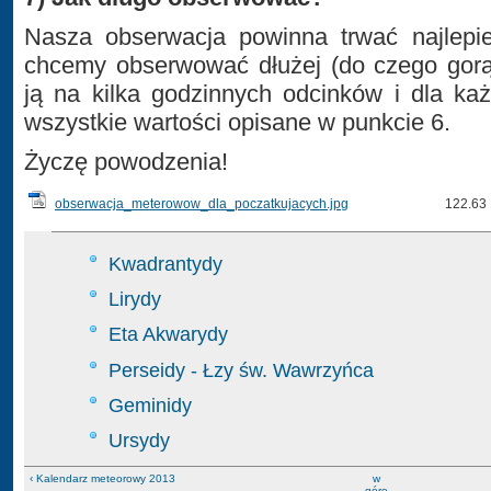
Nasza obserwacja powinna trwać najlepie
chcemy obserwować dłużej (do czego gorą
ją na kilka godzinnych odcinków i dla ka
wszystkie wartości opisane w punkcie 6.
Życzę powodzenia!
obserwacja_meterowow_dla_poczatkujacych.jpg
122.63
Kwadrantydy
Lirydy
Eta Akwarydy
Perseidy - Łzy św. Wawrzyńca
Geminidy
Ursydy
‹ Kalendarz meteorowy 2013
w
górę