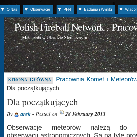
O Nas
Obserwacje
PFN
Badania i Wyniki
Wiado
Polish Fireball Network - Prac
Małe ciała w Układzie Słonecznym
Pracownia Komet i Meteoró
STRONA GŁÓWNA
Dla początkujących
Dla początkujących
By
arek
- Posted on
28 February 2013
Obserwacje meteorów należą do naj
obserwacji astronomicznych. Są na tyle pro