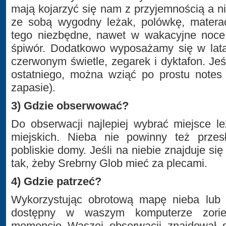
mają kojarzyć się nam z przyjemnością a 
ze sobą wygodny leżak, polówkę, materac
tego niezbędne, nawet w wakacyjne noce,
śpiwór. Dodatkowo wyposażamy się w latar
czerwonym świetle, zegarek i dyktafon. Jeś
ostatniego, można wziąć po prostu notes
zapasie).
3) Gdzie obserwować?
Do obserwacji najlepiej wybrać miejsce l
miejskich. Nieba nie powinny też przes
pobliskie domy. Jeśli na niebie znajduje s
tak, żeby Srebrny Glob mieć za plecami.
4) Gdzie patrzeć?
Wykorzystując obrotową mapę nieba lub j
dostępny w waszym komputerze zorien
momencie Waszej obserwacji znajdował si