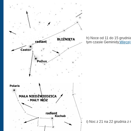
h) Noce od 11 do 15 grudnia
tym czasie Geminidy,
Więcej
i) Noc z 21 na 22 grudnia 