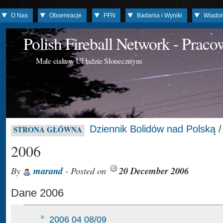
O Nas
Obserwacje
PFN
Badania i Wyniki
Wiado
Polish Fireball Network - Prac
Małe ciała w Układzie Słonecznym
Dziennik Bolidów nad Polską
/
STRONA GŁÓWNA
2006
By
marand
- Posted on
20 December 2006
Dane 2006
2006 04 08/09