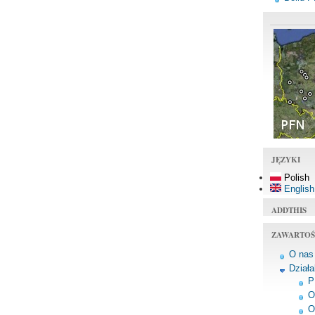
JĘZYKI
Polish
English
ADDTHIS
ZAWARTOŚ
O nas
Dział
P
O
O