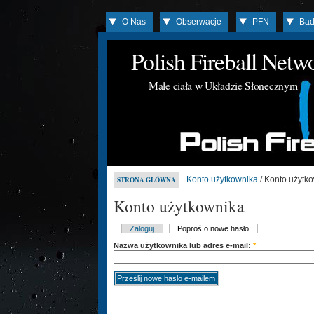
O Nas
Obserwacje
PFN
Bad
Polish Fireball Net
Małe ciała w Układzie Słonecznym
Konto użytkownika
/ Konto użytk
STRONA GŁÓWNA
Konto użytkownika
Zaloguj
Poproś o nowe hasło
Nazwa użytkownika lub adres e-mail:
*