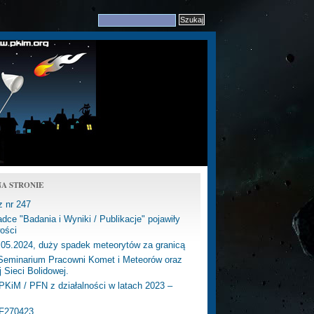
A STRONIE
z nr 247
dce "Badania i Wyniki / Publikacje" pojawiły
ości
.05.2024, duży spadek meteorytów za granicą
eminarium Pracowni Komet i Meteorów oraz
j Sieci Bolidowej.
PKiM / PFN z działalności w latach 2023 –
PF270423