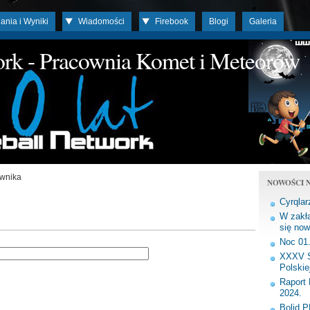
ania i Wyniki
Wiadomości
Firebook
Blogi
Galeria
work - Pracownia Komet i Meteorów
ownika
NOWOŚCI N
Cyrqlar
W zakła
się now
Noc 01
XXXV S
Polskie
Raport 
2024.
Bolid 