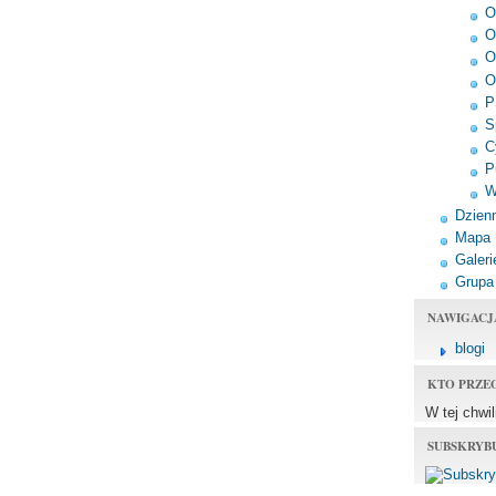
O
O
O
O
P
S
C
P
W
Dzienn
Mapa
Galeri
Grupa
NAWIGACJ
blogi
KTO PRZE
W tej chwi
SUBSKRYB