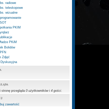
bs. radiowe
bs. teleskopowe
bs. wizualne
programowanie
SOT
potkania PKIM
yrqlarz
ublikacje
ładze PKiM
ik Bolidów
 PFN
e Zdjęć
 Dyskusyjna
A
GLĄDA
li stronę przegląda
0 użytkowników
i
4 gości
.
UJ