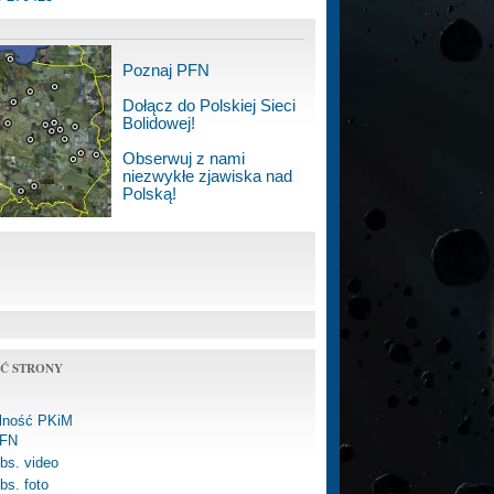
Poznaj PFN
Dołącz do Polskiej Sieci
Bolidowej!
Obserwuj z nami
niezwykłe zjawiska nad
Polską!
Ć STRONY
alność PKiM
FN
bs. video
bs. foto