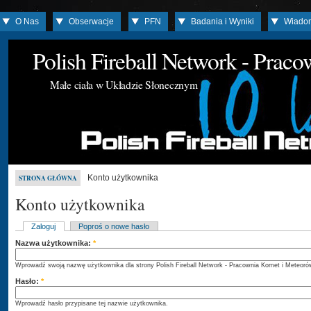
O Nas
Obserwacje
PFN
Badania i Wyniki
Wiado
Polish Fireball Network - Prac
Małe ciała w Układzie Słonecznym
Konto użytkownika
STRONA GŁÓWNA
Konto użytkownika
Zaloguj
Poproś o nowe hasło
Nazwa użytkownika:
*
Wprowadź swoją nazwę użytkownika dla strony Polish Fireball Network - Pracownia Komet i Meteoró
Hasło:
*
Wprowadź hasło przypisane tej nazwie użytkownika.