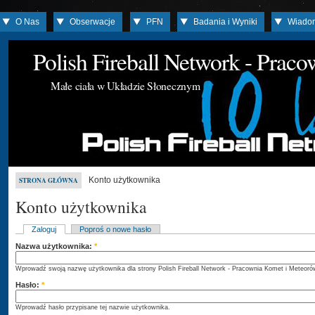
O Nas
Obserwacje
PFN
Badania i Wyniki
Wiado
Polish Fireball Network - Prac
Małe ciała w Układzie Słonecznym
Konto użytkownika
STRONA GŁÓWNA
Konto użytkownika
Zaloguj
Poproś o nowe hasło
Nazwa użytkownika:
*
Wprowadź swoją nazwę użytkownika dla strony Polish Fireball Network - Pracownia Komet i Meteoró
Hasło:
*
Wprowadź hasło przypisane tej nazwie użytkownika.