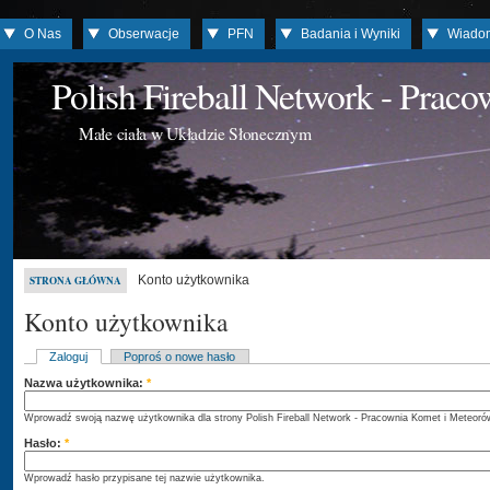
O Nas
Obserwacje
PFN
Badania i Wyniki
Wiado
Polish Fireball Network - Prac
Małe ciała w Układzie Słonecznym
Konto użytkownika
STRONA GŁÓWNA
Konto użytkownika
Zaloguj
Poproś o nowe hasło
Nazwa użytkownika:
*
Wprowadź swoją nazwę użytkownika dla strony Polish Fireball Network - Pracownia Komet i Meteoró
Hasło:
*
Wprowadź hasło przypisane tej nazwie użytkownika.