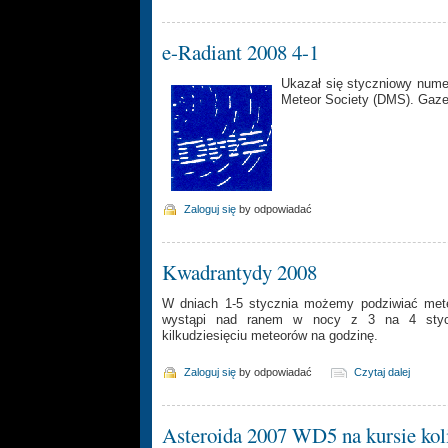
e-Radiant 2008 4-1
Ukazał się styczniowy num
Meteor Society (DMS). Gaze
Zaloguj się
by odpowiadać
Kwadrantydy 2008
W dniach 1-5 stycznia możemy podziwiać met
wystąpi nad ranem w nocy z 3 na 4 stycz
kilkudziesięciu meteorów na godzinę.
Zaloguj się
by odpowiadać
Czytaj dalej
Asteroida 2007 WD5 na kursie kol