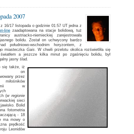
opada 2007
z 16/17 listopada o godzinie 01:57 UT jedna z
n-line
zaadaptowana na stacje bolidową, tuż
anicy austriacko-niemieckiej zarejestrowała
 jasnego bolidu. Został on uchwycony bardzo
nad południowo-wschodnim horyzontem, z
ego miasteczka
Gais
. W chwili przelotu okolica rozświetliła się
światłem a jeszcze kilka minut po zgaśnięciu bolidu, był
alny jasny ślad.
 się także, iż
tał on
rwowany przez
 miłośników
onomii w
ych
ch (
w regionie
rwackiej sieci
zjawisko. Bolid
na fotometria
raczającą - 18
nie ma mowy o
czna prędkość
 roju Leonidów