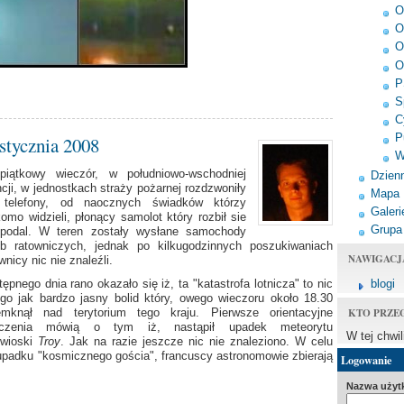
O
O
O
O
P
S
C
P
 stycznia 2008
W
iątkowy wieczór, w południowo-wschodniej
Dzienn
cji, w jednostkach straży pożarnej rozdzwoniły
Mapa
 telefony, od naocznych świadków którzy
Galeri
omo widzieli, płonący samolot który rozbił sie
Grupa
opodal. W teren zostały wysłane samochody
żb ratowniczych, jednak po kilkugodzinnych poszukiwaniach
NAWIGACJ
wnicy nic nie znaleźli.
blogi
ępnego dnia rano okazało się iż, ta "katastrofa lotnicza" to nic
ego jak bardzo jasny bolid który, owego wieczoru około 18.30
KTO PRZE
emknął nad terytorium tego kraju. Pierwsze orientacyjne
iczenia mówią o tym iż, nastąpił upadek meteorytu
W tej chwi
 wioski
Troy
. Jak na razie jeszcze nic nie znaleziono. W celu
padku "kosmicznego gościa", francuscy astronomowie zbierają
Logowanie
Nazwa użyt