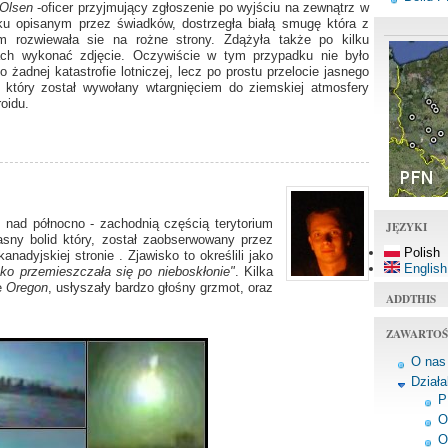
 Olsen
-oficer przyjmujący zgłoszenie po wyjściu na zewnątrz w
ku opisanym przez świadków, dostrzegła białą smugę która z
m rozwiewała sie na rożne strony. Zdążyła także po kilku
ach wykonać zdjęcie. Oczywiście w tym przypadku nie było
 żadnej katastrofie lotniczej, lecz po prostu przelocie jasnego
, który został wywołany wtargnięciem do ziemskiej atmosfery
oidu.
, nad północno - zachodnią częścią terytorium
JĘZYKI
asny bolid który, został zaobserwowany przez
Polish
nadyjskiej stronie . Zjawisko to określili jako
English
bko przemieszczała się po nieboskłonie"
. Kilka
ie
Oregon
, usłyszały bardzo głośny grzmot, oraz
ADDTHIS
ZAWARTOŚ
O nas
Dział
P
O
O