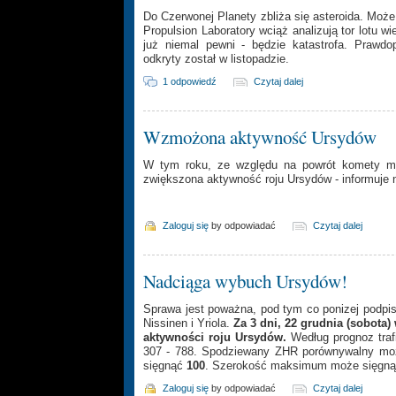
Do Czerwonej Planety zbliża się asteroida. Może
Propulsion Laboratory wciąż analizują tor lotu w
już niemal pewni - będzie katastrofa. Prawdo
odkryty został w listopadzie.
1 odpowiedź
Czytaj dalej
Wzmożona aktywność Ursydów
W tym roku, ze względu na powrót komety mac
zwiększona aktywność roju Ursydów - informuj
Zaloguj się
by odpowiadać
Czytaj dalej
Nadciąga wybuch Ursydów!
Sprawa jest poważna, pod tym co ponizej podpisal
Nissinen i Yriola.
Za 3 dni, 22 grudnia (sobota
aktywności roju Ursydów.
Według prognoz traf
307 - 788. Spodziewany ZHR porównywalny mo
sięgnąć
100
. Szerokość maksimum może sięgnąć
Zaloguj się
by odpowiadać
Czytaj dalej