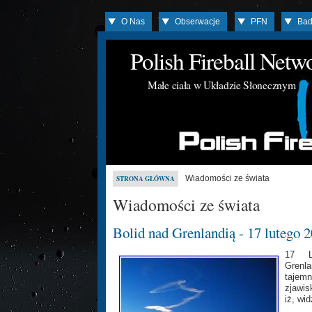
O Nas
Obserwacje
PFN
Bad
Polish Fireball Net
Małe ciała w Układzie Słonecznym
Wiadomości ze świata
STRONA GŁÓWNA
Wiadomości ze świata
Bolid nad Grenlandią - 17 lutego 
17 Lu
Grenla
tajemn
zjawi
iż, wi