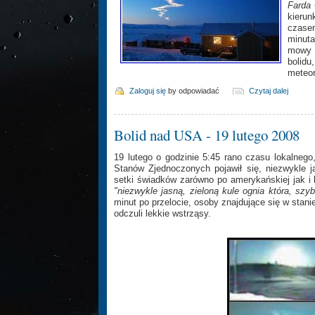
Farda
kierun
czase
minut
mowy o
bolidu
meteor
Zaloguj się
by odpowiadać
Czytaj dalej
Bolid nad USA - 19 lutego 2008
19 lutego o godzinie 5:45 rano czasu lokalnego
Stanów Zjednoczonych pojawił się, niezwykle j
setki świadków zarówno po amerykańskiej jak i ka
"niezwykle jasną, zieloną kule ognia która, szy
minut po przelocie, osoby znajdujące się w stan
odczuli lekkie wstrząsy.