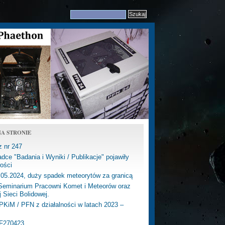
A STRONIE
z nr 247
dce "Badania i Wyniki / Publikacje" pojawiły
ości
.05.2024, duży spadek meteorytów za granicą
eminarium Pracowni Komet i Meteorów oraz
j Sieci Bolidowej.
PKiM / PFN z działalności w latach 2023 –
PF270423