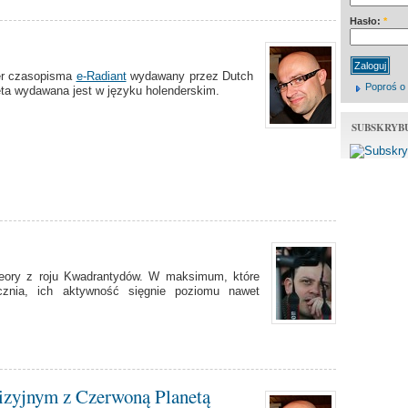
Hasło:
*
er czasopisma
e-Radiant
wydawany przez Dutch
Poproś o
ta wydawana jest w języku holenderskim.
SUBSKRYB
eory z roju Kwadrantydów. W maksimum, które
nia, ich aktywność sięgnie poziomu nawet
izyjnym z Czerwoną Planetą