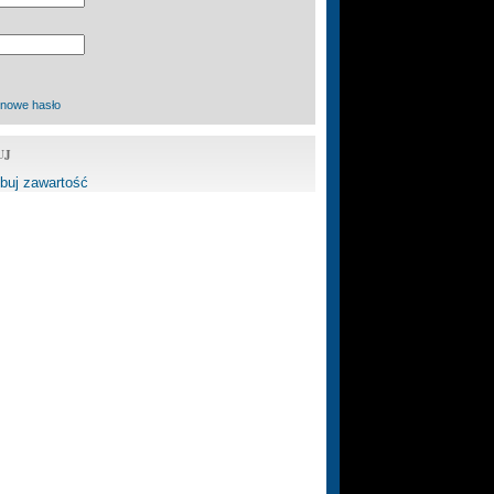
 nowe hasło
UJ