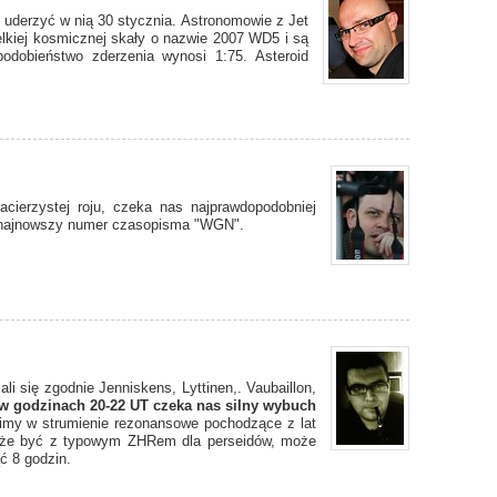
 uderzyć w nią 30 stycznia. Astronomowie z Jet
ielkiej kosmicznej skały o nazwie 2007 WD5 i są
podobieństwo zderzenia wynosi 1:75. Asteroid
ierzystej roju, czeka nas najprawdopodobniej
e najnowszy numer czasopisma "WGN".
i się zgodnie Jenniskens, Lyttinen,. Vaubaillon,
) w godzinach 20-22 UT czeka nas silny wybuch
imy w strumienie rezonansowe pochodzące z lat
że być z typowym ZHRem dla perseidów, może
 8 godzin.