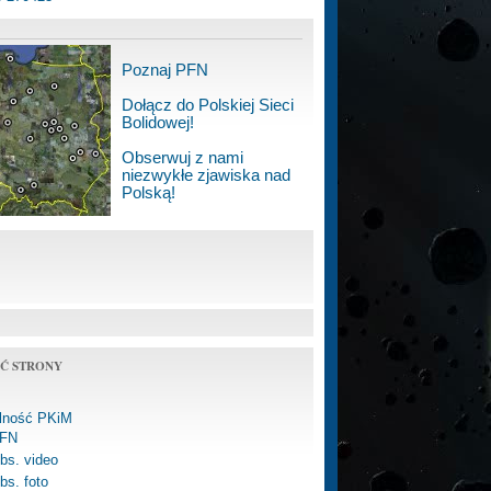
Poznaj PFN
Dołącz do Polskiej Sieci
Bolidowej!
Obserwuj z nami
niezwykłe zjawiska nad
Polską!
Ć STRONY
alność PKiM
FN
bs. video
bs. foto