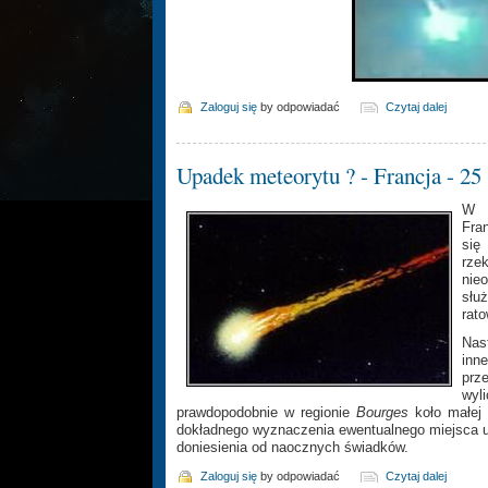
Zaloguj się
by odpowiadać
Czytaj dalej
Upadek meteorytu ? - Francja - 25
W p
Fran
się
rzek
nie
słu
rato
Nast
inn
prz
wyl
prawdopodobnie w regionie
Bourges
koło małej
dokładnego wyznaczenia ewentualnego miejsca u
doniesienia od naocznych świadków.
Zaloguj się
by odpowiadać
Czytaj dalej