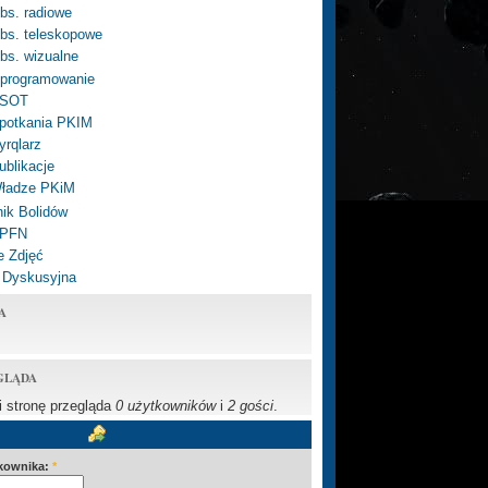
bs. radiowe
bs. teleskopowe
bs. wizualne
programowanie
SOT
potkania PKIM
yrqlarz
ublikacje
ładze PKiM
ik Bolidów
 PFN
e Zdjęć
 Dyskusyjna
A
GLĄDA
li stronę przegląda
0 użytkowników
i
2 gości
.
kownika:
*