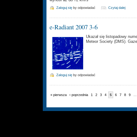
Zaloguj się
by odpowiadać
Czytaj dalej
e-Radiant 2007 3-6
Ukazał się listopadowy nu
Meteor Society (DMS). Gaze
Zaloguj się
by odpowiadać
« pierwsza
‹ poprzednia
1
2
3
4
5
6
7
8
9
…