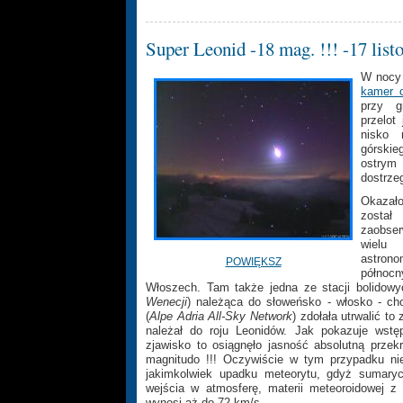
Super Leonid -18 mag. !!! -17 list
W nocy 
kamer o
przy gr
przelot
nisko 
górski
ostrym 
dostrzeg
Okazało
zos
zaobse
wielu
astr
POWIĘKSZ
północn
Włoszech. Tam także jedna ze stacji bolidowy
Wenecji
) należąca do słoweńsko - włosko - cho
(
Alpe Adria All-Sky Network
) zdołała utrwalić to 
należał do roju Leonidów. Jak pokazuje wstęp
zjawisko to osiągnęło jasność absolutną przek
magnitudo !!! Oczywiście w tym przypadku 
jakimkolwiek upadku meteorytu, gdyż sumary
wejścia w atmosferę, materii meteoroidowej z
wynosi aż do 72 km/s