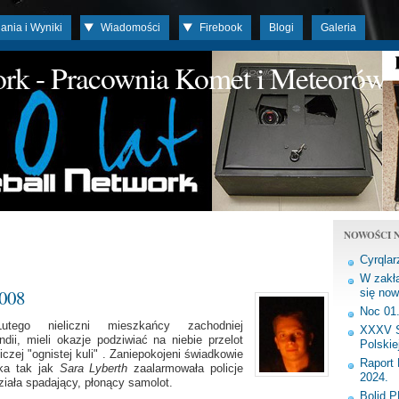
ania i Wyniki
Wiadomości
Firebook
Blogi
Galeria
work - Pracownia Komet i Meteorów
NOWOŚCI N
Cyrqlar
W zakła
2008
się now
Noc 01
tego nieliczni mieszkańcy zachodniej
XXXV S
ndii, mieli okazje podziwiać na niebie przelot
Polskie
iczej "ognistej kuli" . Zaniepokojeni świadkowie
Raport 
ska tak jak
Sara Lyberth
zaalarmowała policje
2024.
działa spadający, płonący samolot.
Bolid 