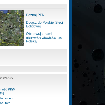
Poznaj PFN
Dołącz do Polskiej Sieci
Bolidowej!
Obserwuj z nami
niezwykłe zjawiska nad
Polską!
Ć STRONY
alność PKiM
FN
bs. video
bs. foto