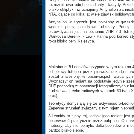
rozróżnić dwa odrębne radianty: Taurydy Połud
blisko ekliptyki, iż uznajemy Antyhelion za ni
NTA, dajace co kilka lat wiele zjawisk bolidowych
Antyhelion w styczniu jest położony w gwiaz
wędruje przez południowe obszary Panny. 
przewidywana jest na poziomie ZHR 2-3. Istni
Warkocza Bereniki - Lew - Panna pod koniec sty
roku blisko pełni Księżyca.
--
Maksimum δ-Leonidów przypada w tym roku na 4 
od połowy lutego i przez pierwszą dekadę marc
został znaleziony w obserwacjach wizualnyc
Wyznaczył on radiant na podstawie jedynie sześc
DLE pochodzą z: obserwacji fotograficznych z lat
z obserwacji echo radiowych w latach 60-tych 
orbit).
Teoretycy domyślają się że aktywność δ-Leonid
Zapewne strumień związany z tym rojem nieprędko
δ-Leonidy to słaby rój, jednak jego radiant je
obserwować praktycznie przez całą noc. Obserwa
meteory, aby nie pomylić delta-Leonidów z met
bardzo blisko siebie.