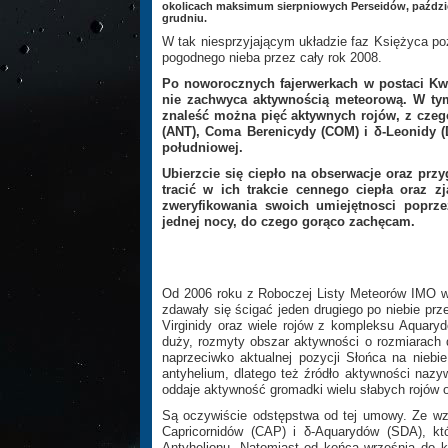
okolicach maksimum sierpniowych Perseidów, paździ
grudniu.
W tak niesprzyjającym układzie faz Księżyca po
pogodnego nieba przez cały rok 2008.
Po noworocznych fajerwerkach w postaci Kwa
nie zachwyca aktywnością meteorową. W tym 
znaleść można pięć aktywnych rojów, z czeg
(ANT), Coma Berenicydy (COM) i δ-Leonidy (
południowej.
Ubierzcie się ciepło na obserwacje oraz prz
tracić w ich trakcie cennego ciepła oraz 
zweryfikowania swoich umiejętnosci poprze
jednej nocy, do czego gorąco zachęcam.
Od 2006 roku z Roboczej Listy Meteorów IMO wy
zdawały się ścigać jeden drugiego po niebie prz
Virginidy oraz wiele rojów z kompleksu Aquaryd
duży, rozmyty obszar aktywności o rozmiarach 
naprzeciwko aktualnej pozycji Słońca na niebie 
antyhelium, dlatego też źródło aktywności na
oddaje aktywność gromadki wielu słabych rojów 
Są oczywiście odstępstwa od tej umowy. Ze wz
Capricornidów (CAP) i δ-Aquarydów (SDA), kt
Antyhelionu. Natomiast od końca września do 