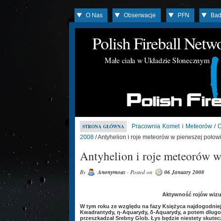
O Nas
Obserwacje
PFN
Bad
Polish Fireball Net
Małe ciała w Układzie Słonecznym
Pracownia Komet i Meteorów
/
O
STRONA GŁÓWNA
2008
/ Antyhelion i roje meteorów w pierwszej połow
Antyhelion i roje meteorów w
By
Anonymous
- Posted on
06 January 2008
Aktywność rojów wizu
W tym roku ze względu na fazy Księżyca najdogodnie
Kwadrantydy, η-Aquarydy, δ-Aquarydy, a potem długo,
przeszkadzał Srebny Glob. Łys będzie niestety skute