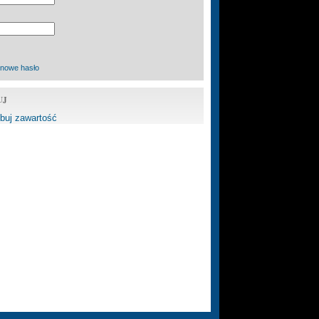
 nowe hasło
UJ