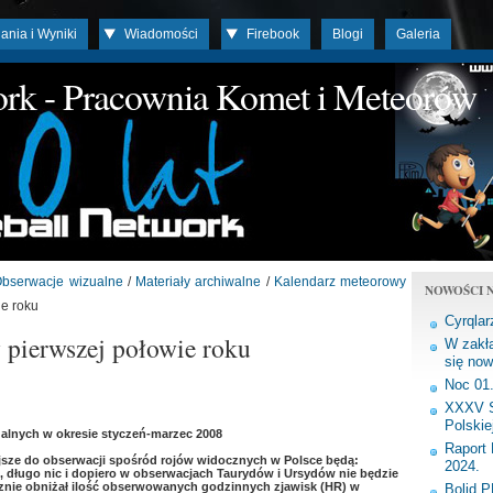
ania i Wyniki
Wiadomości
Firebook
Blogi
Galeria
work - Pracownia Komet i Meteorów
bserwacje wizualne
/
Materiały archiwalne
/
Kalendarz meteorowy
NOWOŚCI N
ie roku
Cyrqlar
 pierwszej połowie roku
W zakła
się now
Noc 01
XXXV S
Polskie
alnych w okresie styczeń-marzec 2008
Raport 
jsze do obserwacji spośród rojów widocznych w Polsce będą:
2024.
 długo nic i dopiero w obserwacjach Taurydów i Ursydów nie będzie
cznie obniżał ilość obserwowanych godzinnych zjawisk (HR) w
Bolid 