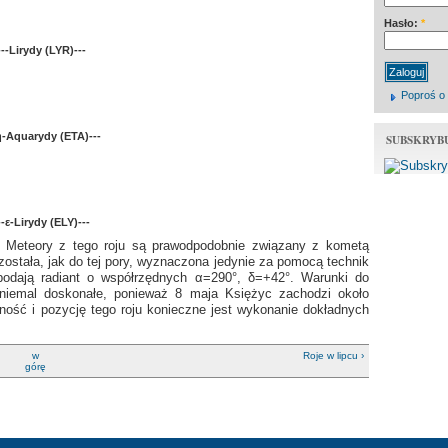
Hasło:
*
---Lirydy (LYR)---
Poproś o
η-Aquarydy (ETA)---
SUBSKRYB
--ε-Lirydy (ELY)---
. Meteory z tego roju są prawodpodobnie związany z kometą
ostała, jak do tej pory, wyznaczona jedynie za pomocą technik
 podają radiant o współrzędnych α=290°, δ=+42°. Warunki do
 niemal doskonałe, ponieważ 8 maja Księżyc zachodzi około
ość i pozycję tego roju konieczne jest wykonanie dokładnych
w
Roje w lipcu ›
górę