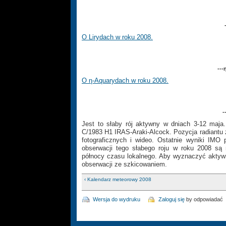
O Lirydach w roku 2008.
---
O η-Aquarydach w roku 2008.
-
Jest to słaby rój aktywny w dniach 3-12 maja
C/1983 H1 IRAS-Araki-Alcock. Pozycja radiantu z
fotograficznych i wideo. Ostatnie wyniki IMO
obserwacji tego słabego roju w roku 2008 są
północy czasu lokalnego. Aby wyznaczyć aktywn
obserwacji ze szkicowaniem.
‹ Kalendarz meteorowy 2008
Wersja do wydruku
Zaloguj się
by odpowiadać