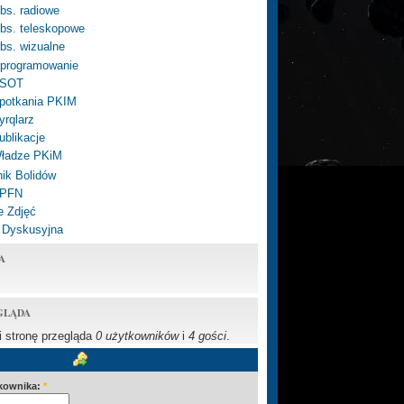
bs. radiowe
bs. teleskopowe
bs. wizualne
programowanie
SOT
potkania PKIM
yrqlarz
ublikacje
ładze PKiM
ik Bolidów
 PFN
e Zdjęć
 Dyskusyjna
A
GLĄDA
li stronę przegląda
0 użytkowników
i
4 gości
.
kownika:
*