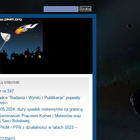
A STRONIE
z nr 247
dce "Badania i Wyniki / Publikacje" pojawiły
ości
.05.2024, duży spadek meteorytów za granicą
eminarium Pracowni Komet i Meteorów oraz
j Sieci Bolidowej.
PKiM / PFN z działalności w latach 2023 –
PF270423