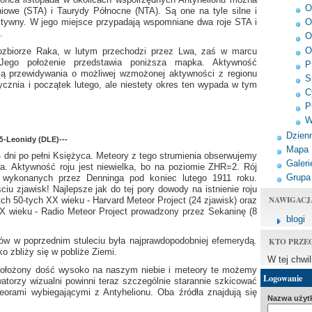
O
niowe (STA) i Taurydy Północne (NTA). Są one na tyle silne i
eaktywny. W jego miejsce przypadają wspomniane dwa roje STA i
O
.
O
O
dozbiorze Raka, w lutym przechodzi przez Lwa, zaś w marcu
Jego położenie przedstawia poniższa mapka. Aktywność
P
eją przewidywania o możliwej wzmożonej aktywności z regionu
S
cznia i początek lutego, ale niestety okres ten wypada w tym
C
P
W
Dzienn
-δ-Leonidy (DLE)---
Mapa
dni po pełni Księżyca. Meteory z tego strumienia obserwujemy
Galeri
a. Aktywność roju jest niewielka, bo na poziomie ZHR=2. Rój
Grupa
h wykonanych przez Denninga pod koniec lutego 1911 roku.
iu zjawisk! Najlepsze jak do tej pory dowody na istnienie roju
NAWIGACJ
ch 50-tych XX wieku - Harvard Meteor Project (24 zjawisk) oraz
XX wieku - Radio Meteor Project prowadzony przez Sekaninę (8
blogi
KTO PRZE
ów w poprzednim stuleciu była najprawdopodobniej efemerydą.
 zbliży się w pobliże Ziemi.
W tej chwi
st położony dość wysoko na naszym niebie i meteory te możemy
Logowanie
torzy wizualni powinni teraz szczególnie starannie szkicować
eorami wybiegającymi z Antyhelionu. Oba źródła znajdują się
Nazwa użyt