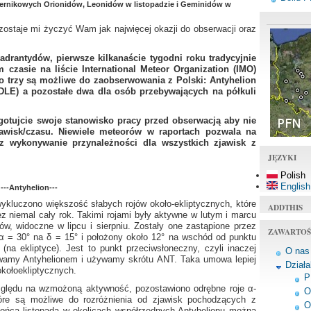
ernikowych Orionidów, Leonidów w listopadzie i Geminidów w
zostaje mi życzyć Wam jak najwięcej okazji do obserwacji oraz
drantydów, pierwsze kilkanaście tygodni roku tradycyjnie
czasie na liście International Meteor Organization (IMO)
o trzy są możliwe do zaobserwowania z Polski: Antyhelion
DLE) a pozostałe dwa dla osób przebywających na półkuli
ygotujcie swoje stanowisko pracy przed obserwacją aby nie
zjawisk/czasu. Niewiele meteorów w raportach pozwala na
z wykonywanie przynależności dla wszystkich zjawisk z
JĘZYKI
Polish
English
---Antyhelion---
kluczono większość słabych rojów około-ekliptycznych, które
ADDTHIS
ez niemal cały rok. Takimi rojami były aktywne w lutym i marcu
ów, widoczne w lipcu i sierpniu. Zostały one zastąpione przez
ZAWARTOŚ
α = 30° na δ = 15° i położony około 12° na wschód od punktu
(na ekliptyce). Jest to punkt przeciwsłoneczny, czyli inaczej
O nas
zywamy Antyhelionem i używamy skrótu ANT. Taka umowa lepiej
Dział
okołoekliptycznych.
P
ględu na wzmożoną aktywność, pozostawiono odrębne roje α-
O
óre są możliwe do rozróżnienia od zjawisk pochodzących z
O
końca listopada w okolicach współrzędnych Antyhelionu można