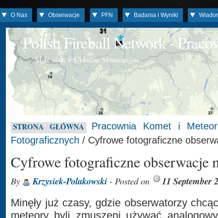
O Nas
Obserwacje
PFN
Badania i Wyniki
Wiado
Polish Fireball Network - Prac
Małe ciała w Układzie Słonecznym
Pracownia Komet i Meteo
STRONA GŁÓWNA
Fotograficznych
/ Cyfrowe fotograficzne obser
Cyfrowe fotograficzne obserwacje
By
Krzysiek-Polakowski
- Posted on
11 September 
Minęły już czasy, gdzie obserwatorzy chcą
meteory byli zmuszeni używać analogowy