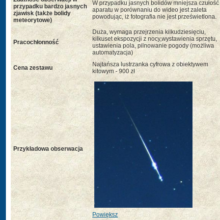
W przypadku jasnych bolidów mniejsza czułość
przypadku bardzo jasnych
aparatu w porównaniu do wideo jest zaleta
zjawisk (także bolidy
powodując, iż fotografia nie jest prześwietlona.
meteorytowe)
Duża, wymaga przejrzenia kilkudziesięciu,
kilkuset ekspozycji z nocy,wystawienia sprzętu,
Pracochłonność
ustawienia pola, pilnowanie pogody (możliwa
automatyzacja)
Najtańsza lustrzanka cyfrowa z obiektywem
Cena zestawu
kitowym - 900 zł
Przykładowa obserwacja
Powiększ