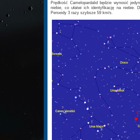
Prędkość Camelopardalid będzie wynosić jedyn
niebie, co ułatwi ich identyfikację na niebi
Perseidy 3 razy szybsze 59 km/s.