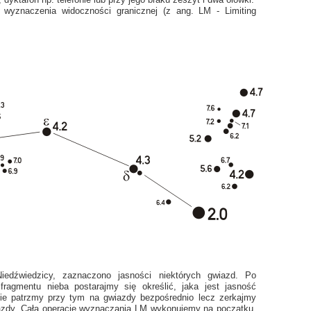
wyznaczenia widoczności granicznej (z ang. LM - Limiting
edźwiedzicy, zaznaczono jasności niektórych gwiazd. Po
ragmentu nieba postarajmy się określić, jaka jest jasność
 Nie patrzmy przy tym na gwiazdy bezpośrednio lecz zerkajmy
iazdy. Całą operację wyznaczania LM wykonujemy na początku,