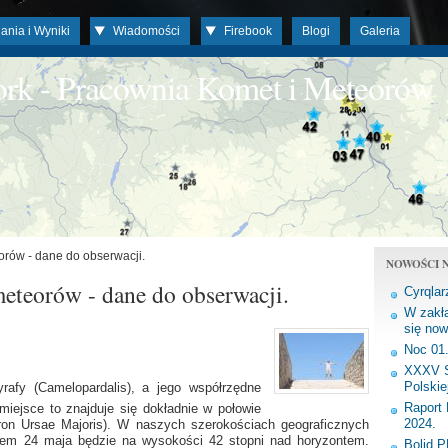
ania i Wyniki
Wiadomości
Firebook
Blogi
Galeria
work - Pracownia Komet i Meteorów
orów - dane do obserwacji.
NOWOŚCI N
eteorów - dane do obserwacji.
Cyrqlar
W zakła
się now
Noc 01
XXXV S
Polskie
yrafy (Camelopardalis), a jego współrzędne
Raport 
 miejsce to znajduje się dokładnie w połowie
2024.
kron Ursae Majoris). W naszych szerokościach geograficznych
anem 24 maja będzie na wysokości 42 stopni nad horyzontem.
Bolid 