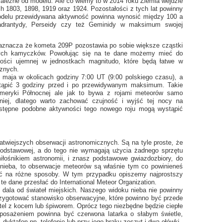
ależne od modelu. Ale co wiemy to w 2014 roku Ziemia wejdzie
h 1803, 1898, 1919 oraz 1924. Pozostałości z tych lat powinny
 modelu przewidywana aktywność powinna wynosić między 100 a
adrantydy, Perseidy czy też Geminidy w maksimum swojej
 zaznacza że kometa 209P pozostawia po sobie większe cząstki
ałych kamyczków. Powołując się na te dane możemy mieć do
tości ujemnej w jednostkach magnitudo, które będą łatwe w
cznych.
maja w okolicach godziny 7:00 UT (9:00 polskiego czasu), a
tąpić 3 godziny przed i po przewidywanym maksimum. Takie
meryki Północnej ale jak to bywa z rojami meteorów samo
iej, dlatego warto zachować czujność i wyjść tej nocy na
astępne podobne aktywności tego nowego roju mogą wystąpić
twiejszych obserwacji astronomicznych. Są na tyle proste, że
podstawowej, a do tego nie wymagają użycia żadnego sprzętu
iłośnikiem astronomii, i znasz podstawowe gwiazdozbiory, do
d nieba, to obserwacje meteorów są właśnie tym co powinieneś
ć na różne sposoby. W tym przypadku opiszemy najprostszy
 dane przesłać do International Meteor Organization.
z dala od świateł miejskich. Naszego widoku nieba nie powinny
przygotować stanowisko obserwacyjne, które powinno być przede
otel z kocem lub śpiworem. Oprócz tego niezbędne będzie ciepłe
osażeniem powinna być czerwona latarka o słabym świetle,
yktafon np. telefonie lub przy jego braku zeszyt i dwa ołówki.