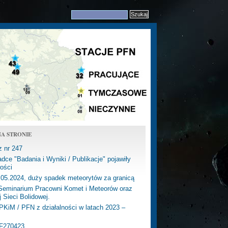
A STRONIE
z nr 247
dce "Badania i Wyniki / Publikacje" pojawiły
ości
.05.2024, duży spadek meteorytów za granicą
eminarium Pracowni Komet i Meteorów oraz
j Sieci Bolidowej.
PKiM / PFN z działalności w latach 2023 –
PF270423