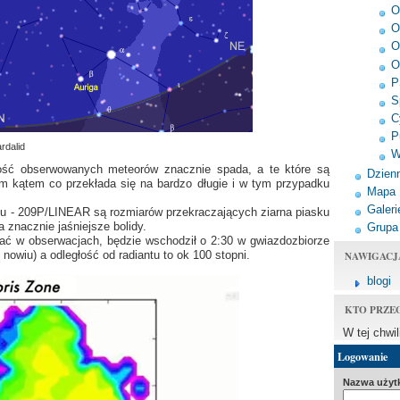
O
O
O
O
P
S
C
P
rdalid
W
ilość obserwowanych meteorów znacznie spada, a te które są
Dzienn
 kątem co przekłada się na bardzo długie i w tym przypadku
Mapa
Galeri
ju - 209P/LINEAR są rozmiarów przekraczających ziarna piasku
 znacznie jaśniejsze bolidy.
Grupa
ć w obserwacjach, będzie wschodził o 2:30 w gwiazdozbiorze
NAWIGACJ
nowiu) a odległość od radiantu to ok 100 stopni.
blogi
KTO PRZE
W tej chwi
Logowanie
Nazwa użyt