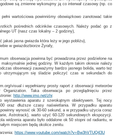
pogodowe są zmienne wykonujmy ją co interwał czasowy (np. co
 pełni wartościowa powinniśmy obowiązkowo zanotować takie
ystkich pośrednich odcinków czasowych. Należy podać go z
lnego UT (nasz czas lokalny – 2 godziny),
 jakaś jasna gwiazda która leży w jego pobliżu),
ebie w gwiazdozbiorze Żyrafy,
mum obserwacja powinna być prowadzona przez podzielone na
o maksymalnie jednej godziny. W każdym takim okresie należy
podczas obserwacji zauważymy bardzo jasnego bolida, warto też
go utrzymującym się śladzie policzyć czas w sekundach do
.org/visual i wypełniamy prosty raport z obserwacji meteorów
r Organization. Taka obserwacja po przeglądnięciu przez
stronie:
http://www.imo.net/zhr
.
o wystawienia aparatu z szerokątnym obiektywem. Tej nocy
00 oraz dłuższe czasy naświetlania. W przypadku aparatu
 powinny wynosić ok 30-60 sekund, a w przypadku użycia coraz
rie, Astrotrack), warto użyć 60-120 sekundowych ekspozycji.
la widzenia aparatu było oddalone ok 50 stopni od radiantu, w
nałym miejscem będą okolice zenitu.
arzenia:
https://www.youtube.com/watch?v=Bw3hVTUQ43U