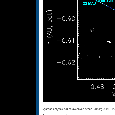
Gęstość cząstek pozostawionych przez kometę 209/P Linea