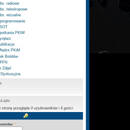
bs. radiowe
bs. teleskopowe
bs. wizualne
programowanie
SOT
potkania PKIM
yrqlarz
ublikacje
ładze PKiM
ik Bolidów
 PFN
e Zdjęć
 Dyskusyjna
A
GLĄDA
li stronę przegląda
0 użytkowników
i
6 gości
.
kownika:
*