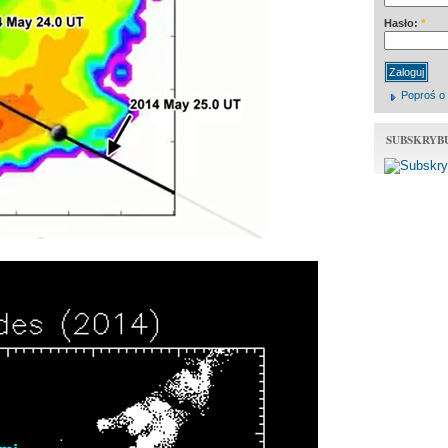
Hasło:
*
Poproś o
SUBSKRYB