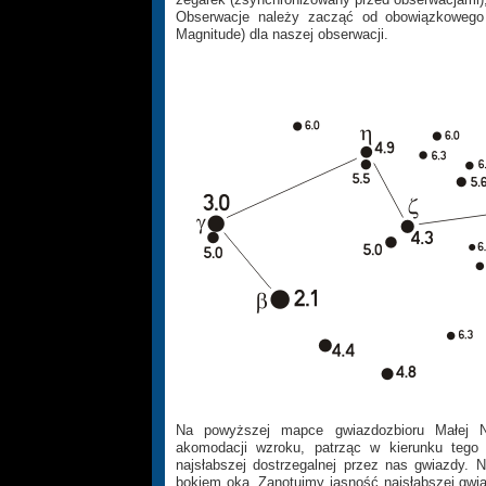
Obserwacje należy zacząć od obowiązkowego 
Magnitude) dla naszej obserwacji.
Na powyższej mapce gwiazdozbioru Małej Ni
akomodacji wzroku, patrząc w kierunku tego f
najsłabszej dostrzegalnej przez nas gwiazdy.
bokiem oka. Zanotujmy jasność najsłabszej gw