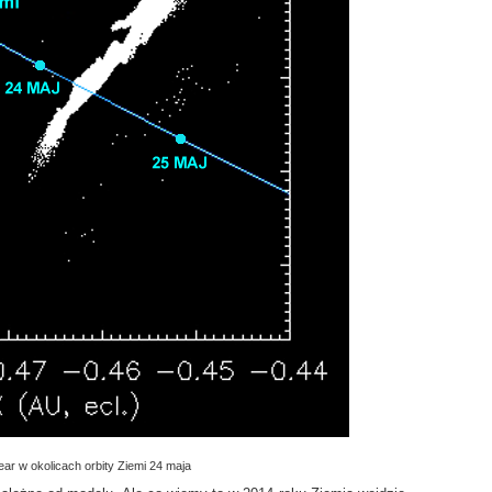
r w okolicach orbity Ziemi 24 maja