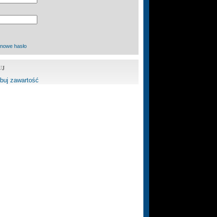
 nowe hasło
UJ