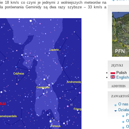
ie 18 km/s co czyni je jednymi z wolniejszych meteorów na
e. Dla porównania Geminidy są dwa razy szybsze – 33 km/s a
JĘZYKI
Polish
English
ADDTHIS
ZAWARTOŚ
O nas
Dział
P
O
O