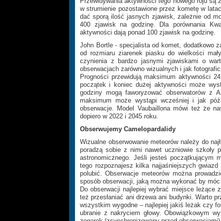
Przewidywania aktywności tego nowego roju są z
w strumienie pozostawione przez kometę w latac
dać sporą ilość jasnych zjawisk, zależnie od
400 zjawisk na godzinę. Dla porównania Kw
aktywności dają ponad 100 zjawisk na godzinę.
John Bortle - specjalista od komet, dodatkowo
od rozmiaru ziarenek piasku do wielkości m
czynienia z bardzo jasnymi zjawiskami o war
obserwacjach zarówno wizualnych i jak fotografi
Progności przewidują maksimum aktywności 24 
początek i koniec dużej aktywności może wys
godziny mogą faworyzować obserwatorów z A
maksimum może wystąpi wcześniej i jak późn
obserwacje. Model Vaubaillona mówi też że n
dopiero w 2022 i 2045 roku.
Obserwujemy Camelopardalidy
Wizualne obserwowanie meteorów należy do najła
poradzą sobie z nimi nawet uczniowie szkoły 
astronomicznego. Jeśli jesteś początkującym m
tego rozpoznajesz kilka najjaśniejszych gwiaz
polubić. Obserwacje meteorów można prowadzi
sposób obserwacji, jaką można wykonać by móc te
Do obserwacji najlepiej wybrać miejsce leżące 
też przesłaniać ani drzewa ani budynki. Warto 
wszystkim wygodne – najlepiej jakiś leżak czy f
ubranie z nakryciem głowy. Obowiązkowym wyp
zegarek (zsynchronizowany przed obserwacjami), d