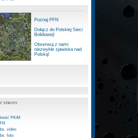
Poznaj PFN
Dołącz do Polskiej Sieci
Bolidowej!
Obserwuj z nami
niezwykłe zjawiska nad
Polską!
Ć STRONY
alność PKiM
FN
bs. video
bs. foto