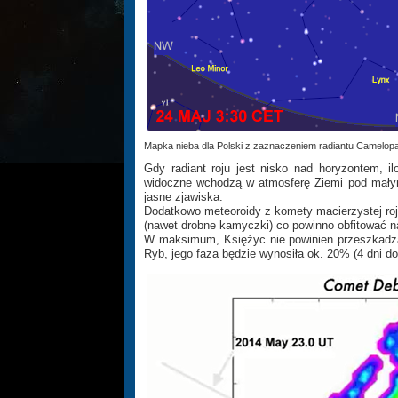
Mapka nieba dla Polski z zaznaczeniem radiantu Camelopa
Gdy radiant roju jest nisko nad horyzontem, 
widoczne wchodzą w atmosferę Ziemi pod małym
jasne zjawiska.
Dodatkowo meteoroidy z komety macierzystej ro
(nawet drobne kamyczki) co powinno obfitować na
W maksimum, Księżyc nie powinien przeszkadza
Ryb, jego faza będzie wynosiła ok. 20% (4 dni do 