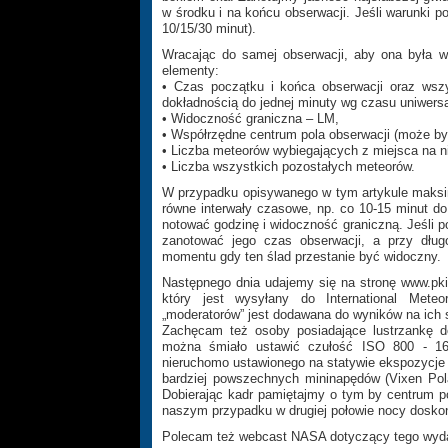
w środku i na końcu obserwacji. Jeśli warunki 
10/15/30 minut).
Wracając do samej obserwacji, aby ona była w
elementy:
• Czas początku i końca obserwacji oraz wsz
dokładnością do jednej minuty wg czasu uniwersa
• Widoczność graniczna – LM,
• Współrzędne centrum pola obserwacji (może być
• Liczba meteorów wybiegających z miejsca na ni
• Liczba wszystkich pozostałych meteorów.
W przypadku opisywanego w tym artykule maksi
równe interwały czasowe, np. co 10-15 minut d
notować godzinę i widoczność graniczną. Jeśli 
zanotować jego czas obserwacji, a przy dłu
momentu gdy ten ślad przestanie być widoczny.
Następnego dnia udajemy się na stronę www.pkim
który jest wysyłany do International Meteo
„moderatorów” jest dodawana do wyników na ich 
Zachęcam też osoby posiadające lustrzankę d
można śmiało ustawić czułość ISO 800 - 16
nieruchomo ustawionego na statywie ekspozycje
bardziej powszechnych mininapędów (Vixen Pola
Dobierając kadr pamiętajmy o tym by centrum po
naszym przypadku w drugiej połowie nocy dosko
Polecam też webcast NASA dotyczący tego wyd