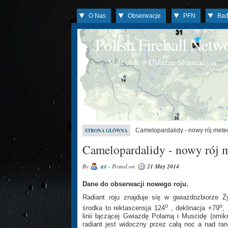
O Nas
Obserwacje
PFN
Bad
Polish Fireball Net
Małe ciała w Układzie Słonecznym
Camelopardalidy - nowy rój mete
STRONA GŁÓWNA
Camelopardalidy - nowy rój m
By
ax
- Posted on
21 May 2014
Dane do obserwacji nowego roju.
Radiant roju znajduje się w gwiazdozbiorze Ż
o
o
środka to rektascensja 124
, deklinacja +79
,
linii łączącej Gwiazdę Polarną i Muscidę (omi
radiant jest widoczny przez całą noc a nad r