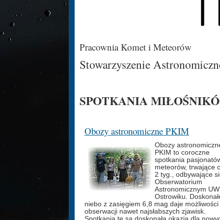
Pracownia Komet i Meteorów
Stowarzyszenie Astronomiczn
SPOTKANIA MIŁOŚNIK
Obozy astronomiczne PKIM
Obozy astronomiczn
PKIM to coroczne
spotkania pasjonató
meteorów, trwające 
2 tyg., odbywające s
Obserwatorium
Astronomicznym UW
Ostrowiku. Doskonał
niebo z zasięgiem 6,8 mag daje możliwości
obserwacji nawet najsłabszych zjawisk.
Spotkania te są doskonałą okazją dla nowy