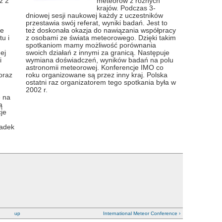
z 2
meteorów z różnych
krajów. Podczas 3-
dniowej sesji naukowej każdy z uczestników
przestawia swój referat, wyniki badań. Jest to
we
też doskonała okazja do nawiązania współpracy
u i
z osobami ze świata meteorowego. Dzięki takim
spotkaniom mamy możliwość porównania
ej
swoich działań z innymi za granicą. Następuje
i
wymiana doświadczeń, wyników badań na polu
astronomii meteorowej. Konferencje IMO co
oraz
roku organizowane są przez inny kraj. Polska
ostatni raz organizatorem tego spotkania była w
2002 r.
e na
ą
cje
padek
up
International Meteor Conference ›