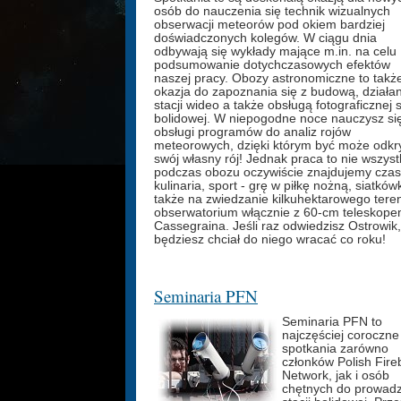
osób do nauczenia się technik wizualnych
obserwacji meteorów pod okiem bardziej
doświadczonych kolegów. W ciągu dnia
odbywają się wykłady mające m.in. na celu
podsumowanie dotychczasowych efektów
naszej pracy. Obozy astronomiczne to takż
okazja do zapoznania się z budową, działa
stacji wideo a także obsługą fotograficznej s
bolidowej. W niepogodne noce nauczysz si
obsługi programów do analiz rojów
meteorowych, dzięki którym być może odkr
swój własny rój! Jednak praca to nie wszyst
podczas obozu oczywiście znajdujemy czas
kulinaria, sport - grę w piłkę nożną, siatków
także na zwiedzanie kilkuhektarowego tere
obserwatorium włącznie z 60-cm teleskop
Cassegraina. Jeśli raz odwiedzisz Ostrowik,
będziesz chciał do niego wracać co roku!
Seminaria PFN
Seminaria PFN to
najczęściej coroczne
spotkania zarówno
członków Polish Fireb
Network, jak i osób
chętnych do prowad