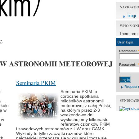
NAVIGATI
blogi
WHO'S ON
There are 
e
User login
Username:
*
ÓW ASTRONOMII METEOROWEJ
Password:
*
Seminaria PKIM
Request 
e
Seminaria PKIM to
coroczne spotkania
SYNDICAT
w
miłośników astronomii
około
meteorowej z całej Polski,
ię w
na którym przez 2-3
weekendowe dni
 w
wysłuchujemy kilkunastu
e
referatów członków PKiM
i zawodowych astronomów z UW oraz CAMK.
Wykłady to tylko zaczątki rozmów, które
ch
najczęściej przenoszą się w kuluary i toczą się