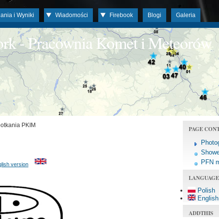
ania i Wyniki
Wiadomości
Firebook
Blogi
Galeria
work - Pracownia Komet i Meteorów
potkania PKIM
PAGE CON
Photo
Shower
PFN 
lish version
LANGUAGE
Polish
English
ADDTHIS