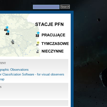
TENT
graphic Observations
 Classifciation Software - for visual observers
map
S