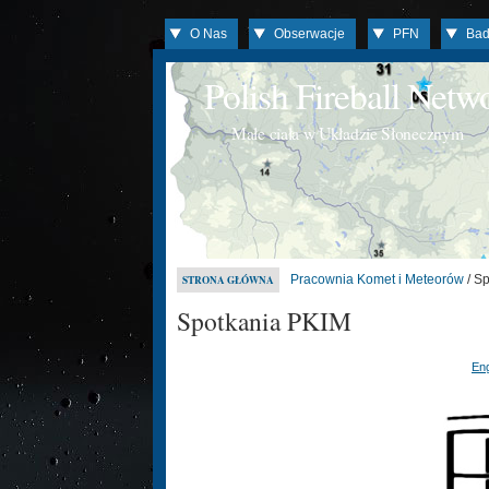
O Nas
Obserwacje
PFN
Bad
Polish Fireball Net
Małe ciała w Układzie Słonecznym
Pracownia Komet i Meteorów
/ S
STRONA GŁÓWNA
Spotkania PKIM
Eng