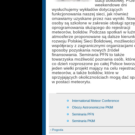
stacji bolidowej. Prze
weekendowe dni
wysłuchujemy wykładów dotyczących
funkcjonowania naszej sieci, jak również
omawiamy uzyskane przez nas wyniki. No
osoby są szkolone w zakresie obsługi sprzęt
oprogramowania służącego do rejestracji
meteorów, bolidów. Podczas spotkań w luźn
atmosferze proponowane są dalsze kierunk
rozwoju Polskiej Sieci Bolidowej, możliwości
współpracy z zagranicznymi organizacjami 
sposoby pozyskania nowych źródeł
finansowania. Seminaria PFN to także
towarzyska możliwość poznania osób, któr
co dzień rozproszone po całej Polsce tworz
jeden wielki projekt mający na celu rejestra
meteorów, a także bolidów, które w
sprzyjających okolicznościach mogą dać s
w postaci meteorytu.
International Meteor Conference
Obozy Astronomiczne PKiM
Seminaria PFN
Seminaria PKiM
‹ Pogoda