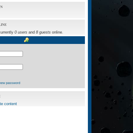
ON
LINE
currently
0 users
and
8 guests
online.
new password
E