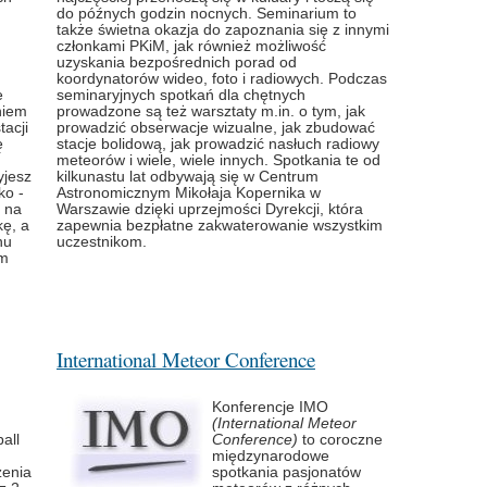
do późnych godzin nocnych. Seminarium to
także świetna okazja do zapoznania się z innymi
członkami PKiM, jak również możliwość
uzyskania bezpośrednich porad od
koordynatorów wideo, foto i radiowych. Podczas
e
seminaryjnych spotkań dla chętnych
niem
prowadzone są też warsztaty m.in. o tym, jak
tacji
prowadzić obserwacje wizualne, jak zbudować
ę
stacje bolidową, jak prowadzić nasłuch radiowy
meteorów i wiele, wiele innych. Spotkania te od
yjesz
kilkunastu lat odbywają się w Centrum
ko -
Astronomicznym Mikołaja Kopernika w
 na
Warszawie dzięki uprzejmości Dyrekcji, która
kę, a
zapewnia bezpłatne zakwaterowanie wszystkim
nu
uczestnikom.
em
International Meteor Conference
Konferencje IMO
(International Meteor
all
Conference)
to coroczne
międzynarodowe
zenia
spotkania pasjonatów