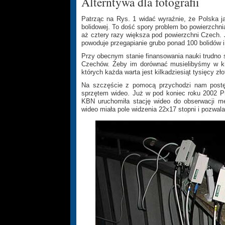
Alterntywa dla fotografii
Patrząc na Rys. 1 widać wyraźnie, że Polska jak
bolidowej. To dość spory problem bo powierzchnia
aż cztery razy większa pod powierzchni Czech. 
powoduje przegapianie grubo ponad 100 bolidów 
Przy obecnym stanie finansowania nauki trudno 
Czechów. Żeby im dorównać musielibyśmy w kró
których każda warta jest kilkadziesiąt tysięcy zło
Na szczęście z pomocą przychodzi nam postęp 
sprzętem wideo. Już w pod koniec roku 2002 P
KBN uruchomiła stację wideo do obserwacji m
wideo miała pole widzenia 22x17 stopni i pozwala