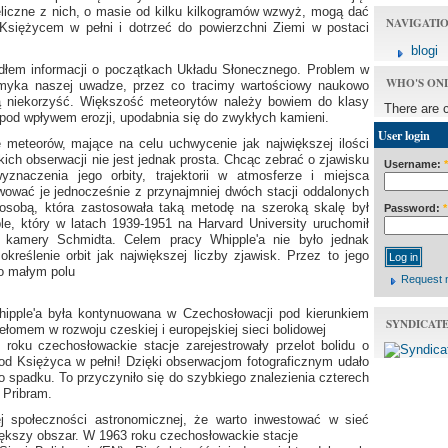
eliczne z nich, o masie od kilku kilkogramów wzwyż, mogą dać
NAVIGATI
 Księżycem w pełni i dotrzeć do powierzchni Ziemi w postaci
blogi
dłem informacji o początkach Układu Słonecznego. Problem w
WHO'S ON
myka naszej uwadze, przez co tracimy wartościowy naukowo
ą niekorzyść. Większość meteorytów należy bowiem do klasy
There are 
od wpływem erozji, upodabnia się do zwykłych kamieni.
User login
e meteorów, mające na celu uchwycenie jak największej ilości
akich obserwacji nie jest jednak prosta. Chcąc zebrać o zjawisku
Username:
*
yznaczenia jego orbity, trajektorii w atmosferze i miejsca
ować je jednocześnie z przynajmniej dwóch stacji oddalonych
ą osobą, która zastosowała taką metodę na szeroką skalę był
Password:
*
e, który w latach 1939-1951 na Harvard University uruchomił
e kamery Schmidta. Celem pracy Whipple'a nie było jednak
reślenie orbit jak największej liczby zjawisk. Przez to jego
wo małym polu
Request 
ipple'a była kontynuowana w Czechosłowacji pod kierunkiem
SYNDICAT
omem w rozwoju czeskiej i europejskiej sieci bolidowej
 roku czechosłowackie stacje zarejestrowały przelot bolidu o
 od Księżyca w pełni! Dzięki obserwacjom fotograficznym udało
o spadku. To przyczyniło się do szybkiego znalezienia czterech
 Pribram.
ej społeczności astronomicznej, że warto inwestować w sieć
ększy obszar. W 1963 roku czechosłowackie stacje