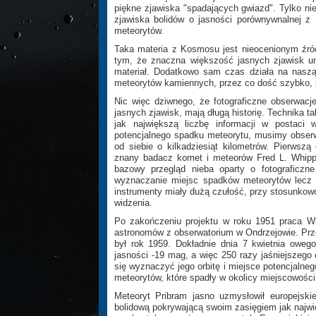
piękne zjawiska "spadających gwiazd". Tylko ni
zjawiska bolidów o jasności porównywnalnej z
meteorytów.
Taka materia z Kosmosu jest nieocenionym źró
tym, że znaczna większość jasnych zjawisk u
materiał. Dodatkowo sam czas działa na nasz
meteorytów kamiennych, przez co dość szybko, p
Nic więc dziwnego, że fotograficzne obserwacj
jasnych zjawisk, mają długą historię. Technika t
jak największą liczbę informacji w postaci w
potencjalnego spadku meteorytu, musimy obserw
od siebie o kilkadziesiąt kilometrów. Pierwsz
znany badacz komet i meteorów Fred L. Whippl
bazowy przegląd nieba oparty o fotograficzn
wyznaczanie miejsc spadków meteorytów lecz ok
instrumenty miały dużą czułość, przy stosunko
widzenia.
Po zakończeniu projektu w roku 1951 praca Wh
astronomów z obserwatorium w Ondrzejowie. Przeł
był rok 1959. Dokładnie dnia 7 kwietnia owego
jasności -19 mag, a więc 250 razy jaśniejszego
się wyznaczyć jego orbitę i miejsce potencjalneg
meteorytów, które spadły w okolicy miejscowości
Meteoryt Pribram jasno uzmysłowił europejski
bolidową pokrywającą swoim zasięgiem jak najwi