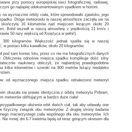
wane przy pomocy europejskiej sieci fotograficznej, radiowej,
 czyni go najlapiej udokumentowanym spadkiem w historii.
y na wyznacznie orbity ciała, które spowodowało zjawisko, jego
o spadku. Droga meteoroidu w naszej atmosferze zaczęła sie na
a skończyła 16 kilometrów nad miejscem leżącym około 20
en. Bolid wszedł w naszą atmosferę z prędkością 21 km/s i
awie 50 razy większą od Księżyca w pełni!).
 300 kilogramów. Większość jednak spaliła się w naszej
, w postaci kilku kawałków, około 20 kilogramów.
ił pod sam koniec lotu, przez co nie ma fotograficznych danych
w. Obliczenia odnośnie miejsca spadku komplikuje dość silny
tatecznie naukowcy obliczyli, że najbardziej prawdopodobne
na kilka kilometrów i szeroki na 800 metrów leżący niedaleko
stein.
rów od wyznaczonego miejsca spadku odnaleziono meteoryt
in okazała się prawie identyczna z orbitą meteorytu Pribram,
m meteorów obfitującym w bardzo duże ciała!
rzypadkowego ułożenia orbit dwóch ciał, tak aby udawały one
je fizyczny związek obu meteorytów. Z drugiej strony badania
dnego macierzystego ciała wspólnego dla obu meteorytów. Ich
 Nie mniej dni 6-7 kwietnia będą od teraz gorącym okresem dla