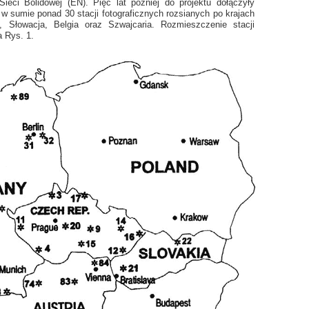
ieci Bolidowej (EN). Pięć lat później do projektu dołączyły
w sumie ponad 30 stacji fotograficznych rozsianych po krajach
, Słowacja, Belgia oraz Szwajcaria. Rozmieszczenie stacji
 Rys. 1.