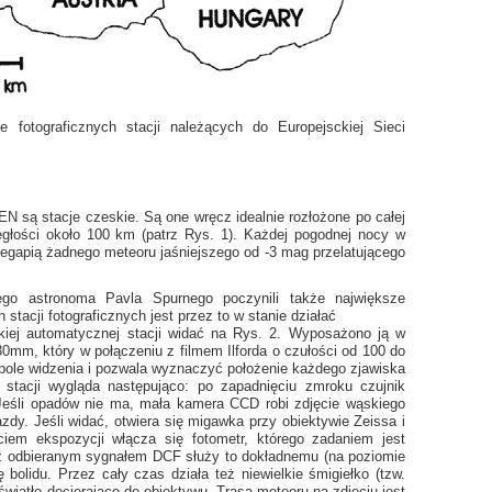
 fotograficznych stacji należących do Europejsckiej Sieci
N są stacje czeskie. Są one wręcz idealnie rozłożone po całej
ległości około 100 km (patrz Rys. 1). Każdej pogodnej nocy w
rzegapią żadnego meteoru jaśniejszego od -3 mag przelatującego
iego astronoma Pavla Spurnego poczynili także największe
stacji fotograficznych jest przez to w stanie działać
takiej automatycznej stacji widać na Rys. 2. Wyposażono ją w
30mm, który w połączeniu z filmem Ilforda o czułości od 100 do
pole widzenia i pozwala wyznaczyć położenie każdego zjawiska
 stacji wygląda następująco: po zapadnięciu zmroku czujnik
eśli opadów nie ma, mała kamera CCD robi zdjęcie wąskiego
dy. Jeśli widać, otwiera się migawka przy obiektywie Zeissa i
iem ekspozycji włącza się fotometr, którego zadaniem jest
u z odbieranym sygnałem DCF służy to dokładnemu (na poziomie
bolidu. Przez cały czas działa też niewielkie śmigiełko (tzw.
 światło docierające do obiektywu. Trasa meteoru na zdjęciu jest