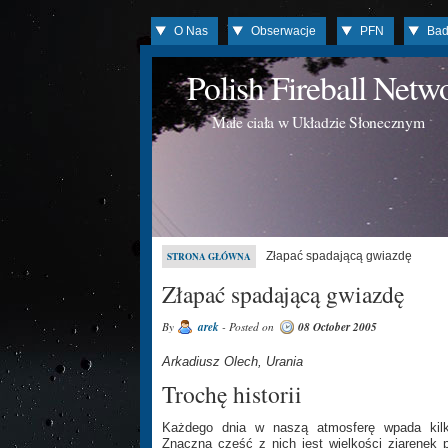
O Nas
Obserwacje
PFN
Bad
Polish Fireball Net
Małe ciała w Układzie Słonecznym
Złapać spadającą gwiazdę
STRONA GŁÓWNA
Złapać spadającą gwiazdę
By
arek
- Posted on
08 October 2005
Arkadiusz Olech, Urania
Trochę historii
Każdego dnia w naszą atmosferę wpada kilka
Znaczna część z nich jest wielkości ziarenek 