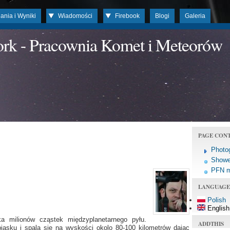
ania i Wyniki
Wiadomości
Firebook
Blogi
Galeria
work - Pracownia Komet i Meteorów
PAGE CON
Photo
Shower
PFN 
LANGUAGE
Polish
English
 milionów cząstek międzyplanetarnego pyłu.
ADDTHIS
piasku i spala się na wyskości okolo 80-100 kilometrów dając