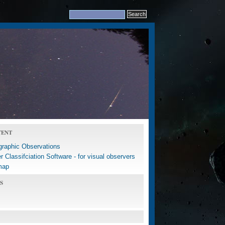
TENT
graphic Observations
 Classifciation Software - for visual observers
map
S