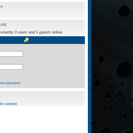
ON
LINE
currently
0 users
and
5 guests
online.
new password
E