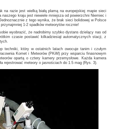
 na razie jest wielką białą plamą na europejskiej mapie sieci
 naszego kraju jest niewiele mniejsza od powierzchni Niemiec i
Jednoznacznie z tego wynika, że brak sieci bolidowej w Polsce
i przynajmniej 1-2 spadków meteorytów rocznie!
sobie wyobrazić, że nadrobimy szybko dystans dzielący nas od
tkim czasie postawić kilkadziesiąt automatycznych stacji, z
tych.
techniki, który w ostatnich latach owocuje tanim i czułym
racownia Komet i Meteorów (PKiM) przy wsparciu finasnowym
eteorów opartą o cztery kamery przemysłowe. Każda kamera
ła rejestrować meteory o jasnościach do 1.5 mag (Rys. 3).