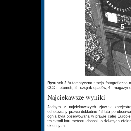
Rysunek 2
Automatyczna stacja fotograficzna na
CCD i fotometr, 3 - czujnik opadów, 4 - magazynek
Najciekawsze wyniki
Jednym z najciekawszych zjawisk zarejestr
odnotowany prawie dokładnie 43 lata po obserwa
ognia była obserwowana w prawie całej Europie
trajektorii lotu meteoru donosili o dziwnych efe
okiennych.