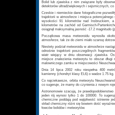
Bolid lub zjawiska z nim związane były obserwo
detektorów ultradźwiękowych i sejsmicznych, co
Czeskie i niemieckie dane fotograficzne pozwolił
trajektorii w atmosferze i miejsca potencjalneg
wysokości 91 kilometrów nad Insbruckiem, 
kilometrów na zachód od Garmisch-Partenkirch
osiągnął maksymalną jasność -17.2 magnitudo (pr
Początkowa masa meteoroidu wynosiła około
atmosferze, tak że do ziemi miało szansę dotrzeć
Niestety podział meteoroidu w atmosferze nastąp
odnośnie trajektorii poszczególnych fragmentó
wiatr wiejący w dniu obserwacji zjawiska. Os
miejsce znalezienia meteorytu to obszar długi 
malowniczego zamku w miejscowości Neuschwan
Dnia 14 lipca 2002 roku niespełna 400 met
kamienny (chondryt klasy EL6) o wadze 1.75 kg.
Co najciekawsze, orbita meteorytu Neuschwanste
co sugeruje, że mamy do czynienia z nowym roje
Astronomowie szacują, że prawdopodobienstwo p
jeden rój wynosi tylko 1 do 100000. To sugeru
chemiczne poddają pod wątpliwość istnienie je
skład chemiczny różni się bowiem dość wyraźnie.
łowców bolidów i meteorytów.