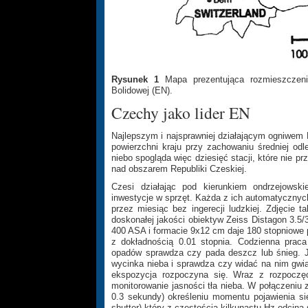
Rysunek 1
Mapa prezentująca rozmieszczenie
Bolidowej (EN).
Czechy jako lider EN
Najlepszym i najsprawniej działającym ogniwem E
powierzchni kraju przy zachowaniu średniej od
niebo spogląda więc dziesięć stacji, które nie p
nad obszarem Republiki Czeskiej.
Czesi działając pod kierunkiem ondrzejowsk
inwestycje w sprzęt. Każda z ich automatycznych 
przez miesiąc bez ingerecji ludzkiej. Zdjęcie 
doskonałej jakości obiektyw Zeiss Distagon 3.5/
400 ASA i formacie 9x12 cm daje 180 stopniowe 
z dokładnością 0.01 stopnia. Codzienna praca
opadów sprawdza czy pada deszcz lub śnieg. J
wycinka nieba i sprawdza czy widać na nim gwiaz
ekspozycja rozpoczyna się. Wraz z rozpoczęc
monitorowanie jasności tła nieba. W połączeni
0.3 sekundy) określeniu momentu pojawienia się 
shutter) który z częstością kilkunastu Hz odcina