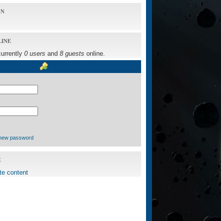
ON
LINE
currently
0 users
and
8 guests
online.
new password
E