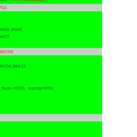
AV67, (
FOTO Fomalhaut02
)
V51
)
PAV63, PAV65
PAV77
 MDC00
)
 MDC04, MDC12
Radio / FOTO... warsztat FOTO