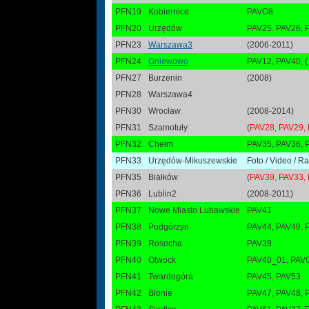
PFN19
Kobiernice
PAVO8
PFN20
Urzędów
PAV25, PAV26, 
PFN23
Warszawa3
(2006-2011)
PFN24
Gniewowo
PAV12, PAV40, (
PFN27
Burzenin
(2008)
PFN28
Warszawa4
PFN30
Wrocław
(2008-2014)
PFN31
Szamotuły
(
PAV28, PAV29,
PFN32
Chełm
PAV35, PAV36, 
PFN33
Urzędów-Mikuszewskie
Foto / Video / 
PFN35
Białków
(
PAV39, PAV33,
PFN36
Lublin2
(2008-2011)
PFN37
Nowe Miasto Lubawskie
PAV41
PFN38
Podgórzyn
PAV44, PAV49,
PFN39
Rosocha
PAV39
PFN40
Otwock
PAV40_01, PAV
PFN41
Twardogóra
PAV45, PAV53
PFN42
Błonie
PAV47, PAV48, 