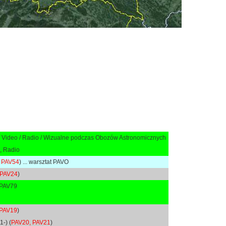
 Video / Radio / Wizualne podczas Obozów Astronomicznych
), Radio
 PAV54
) ... warsztat PAVO
 PAV24
)
 PAV79
 PAV19
)
-) (
PAV20, PAV21
)