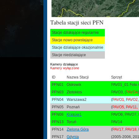
Tabela stacji sieci PFN
Stacje działające regularnie
Stacje nowo powstające
Stacje działające okazjonalnie
Stacje niedziałające
Kamery działające
Kamery wyłączone
ID
Nazwa Stacji
Sprzęt
PFN01
Ostrowik
PAV01_01 Foto /
PFN03
Złotokłos
PAVO3, (
PAVO4
PFN04
Warszawa2
(
PAVO1, PAVO2,
PFN05
Poznań
(
PAVO5, PAV11,
PFN06
Kraków1
PAVO6, PAVO7,
PFN13
Toruń
PAV14
PFN14
Zielona Góra
(
PAV17, PAV18,
PFN17
Gdynia
(2005-2006, 2011