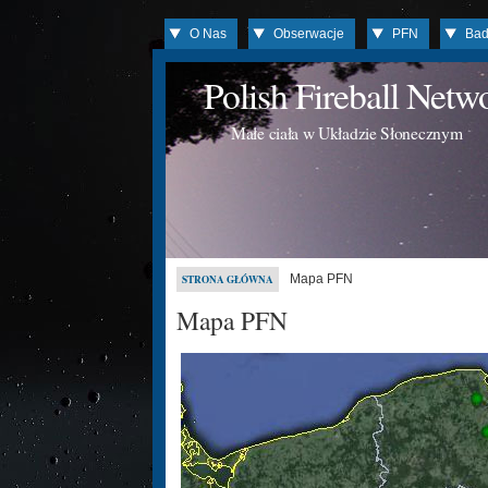
O Nas
Obserwacje
PFN
Bad
Polish Fireball Net
Małe ciała w Układzie Słonecznym
Mapa PFN
STRONA GŁÓWNA
Mapa PFN