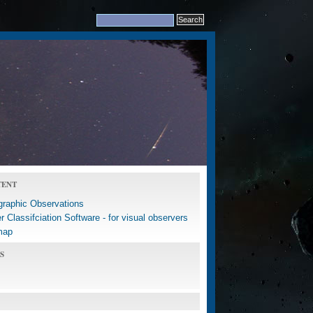
TENT
graphic Observations
 Classifciation Software - for visual observers
map
S