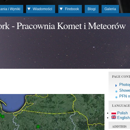
ania i Wyniki
Wiadomości
Firebook
Blogi
Galeria
work - Pracownia Komet i Meteorów
PAGE CON
Photo
Shower
PFN 
LANGUAGE
Polish
English
ADDTHIS