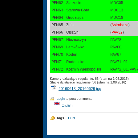
PFN62
Szczecin
MDC05
PFN63
Starowa Góra
MDC13
PFN64
Grudziądz
MDC18
PFN65
Żnin
(
Astrobaza
)
PFN66
Olsztyn
(
PAV32
)
PFN67
Nieznaszyn
PAV78
PFN69
Lamkówko
PAVO1
PFN70
Kodeń
PAV67
PFN71
Radomsko
PAV71_01
PFN72
Kożmin Wielkopolski
PAV72_01, PAV
Kamery działające regularnie: 63 (stan na 1.08.2016)
Stacje działające regularnie: 36 (stan na 1.08.2016)
20160613_20160629.jpg
Login
to post comments
English
Tags
PFN