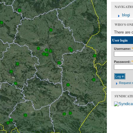
NAVIGATI
blogi
WHO'S ON
There are 
User login
Username:
*
Password:
*
Request 
SYNDICAT