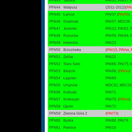
PFN43
Siedlce
PAV61, PAV27, P
PFN44
Wałpusz
(2011-2012)(
PA
PFN45
Łańcut
PAV37 (
PAV55
)
PFN46
Grabniak
PAV57, MDC06
PFN47
Jeziorko
PAV13, PAV62, 
PFN48
Rzeszów
PAV59, PAV64, 
PFN49
Helenów
PAV23
PFN50
Brzozówka
(
PAV15, PAVxx,
PFN51
Zelów
PAV22
PFN52
Stary Sielc
PAV66, PAV75,
PFN53
Belęcin
PAV68, (
PAVxx
)
PFN54
Lęgowo
PAV69
PFN55
Ursynów
MDC01, MDC02, 
PFN56
Kolbudy
PAV71
PFN57
Krotoszyn
PAV70, (
PAVxx
)
PFN58
Opole
PAV72
PFN59
Zielona Góra 2
(
PAV73
)
PFN60
Bystra
PAV80, PAV74
PFN61
Piwnice
PAV10