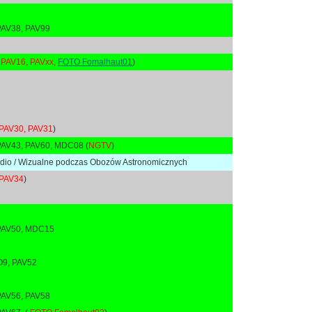
PAV38, PAV99
PAV16, PAVxx,
FOTO Fomalhaut01
)
 PAV30, PAV31
)
PAV43, PAV60, MDC08 (
NGTV
)
Radio / Wizualne podczas Obozów Astronomicznych
 PAV34
)
 PAV50, MDC15
O9, PAV52
PAV56, PAV58