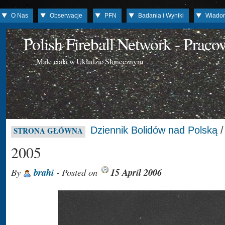
O Nas
Obserwacje
PFN
Badania i Wyniki
Wiado
Polish Fireball Network - Prac
Małe ciała w Układzie Słonecznym
Dziennik Bolidów nad Polską
/
STRONA GŁÓWNA
2005
By
brahi
- Posted on
15 April 2006