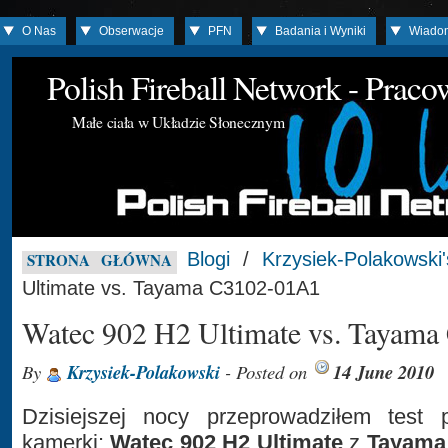
O Nas
Obserwacje
PFN
Badania i Wyniki
Wiado
Polish Fireball Network - Prac
Małe ciała w Układzie Słonecznym
Blogi
/
Krzysiek-Polakowski
STRONA GŁÓWNA
Ultimate vs. Tayama C3102-01A1
Watec 902 H2 Ultimate vs. Tayam
By
Krzysiek-Polakowski
- Posted on
14 June 2010
Dzisiejszej nocy przeprowadziłem test 
kamerki:
Watec 902 H2 Ultimate
z
Tayama