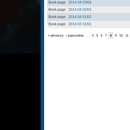
Book page
2014 04 03/04
Book page
2014 04 02/03
Book page
2014 04 01/02
Book page
2014 03 31/01
« pierwsza
‹ poprzednia
…
4
5
6
7
8
9
10
11