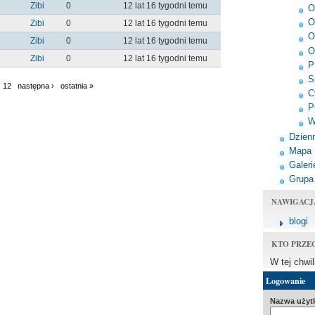
Zibi
0
12 lat 16 tygodni temu
O
O
Zibi
0
12 lat 16 tygodni temu
O
Zibi
0
12 lat 16 tygodni temu
O
Zibi
0
12 lat 16 tygodni temu
P
S
12
następna ›
ostatnia »
C
P
W
Dzienn
Mapa
Galeri
Grupa
NAWIGACJ
blogi
KTO PRZE
W tej chwi
Logowanie
Nazwa użyt