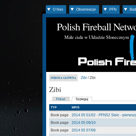
O Nas
Obserwacje
PFN
Bad
Polish Fireball Net
Małe ciała w Układzie Słonecznym
Zibi
/ Zibi
STRONA GŁÓWNA
Zibi
Pokaż
Szpieguj
TYP
WPIS
Book page
2014 05 01/02 - PFN52 Sielc - pierwszy
Book page
2014 05 09/10
Book page
2014 05 07/08