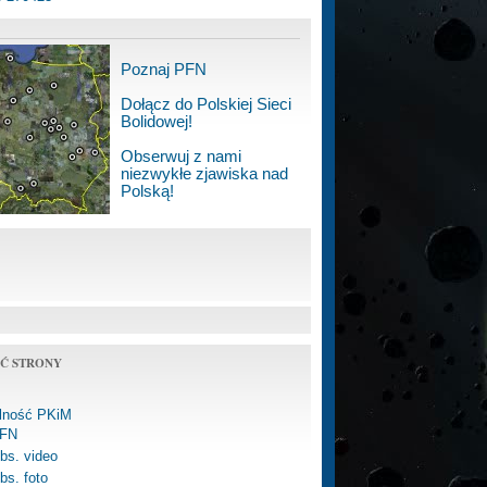
Poznaj PFN
Dołącz do Polskiej Sieci
Bolidowej!
Obserwuj z nami
niezwykłe zjawiska nad
Polską!
Ć STRONY
alność PKiM
FN
bs. video
bs. foto