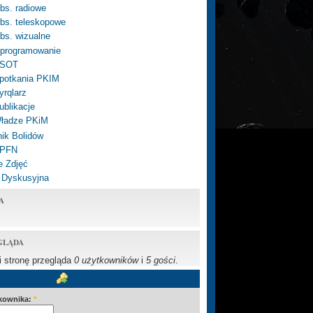
bs. radiowe
bs. teleskopowe
bs. wizualne
programowanie
SOT
potkania PKIM
yrqlarz
ublikacje
ładze PKiM
ik Bolidów
 PFN
e Zdjęć
 Dyskusyjna
A
GLĄDA
li stronę przegląda
0 użytkowników
i
5 gości
.
kownika:
*