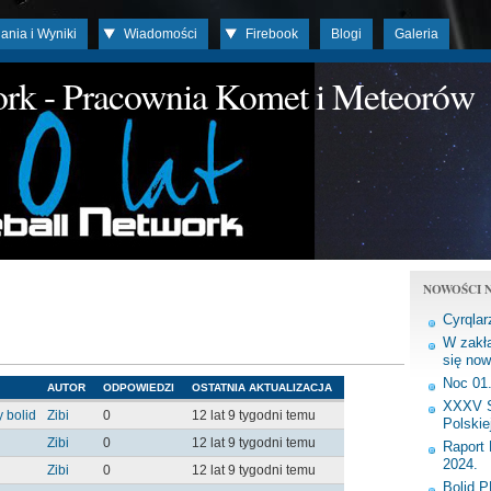
ania i Wyniki
Wiadomości
Firebook
Blogi
Galeria
work - Pracownia Komet i Meteorów
NOWOŚCI N
Cyrqlar
W zakła
się now
Noc 01
AUTOR
ODPOWIEDZI
OSTATNIA AKTUALIZACJA
XXXV S
 bolid
Zibi
0
12 lat 9 tygodni temu
Polskie
Zibi
0
12 lat 9 tygodni temu
Raport 
2024.
Zibi
0
12 lat 9 tygodni temu
Bolid 