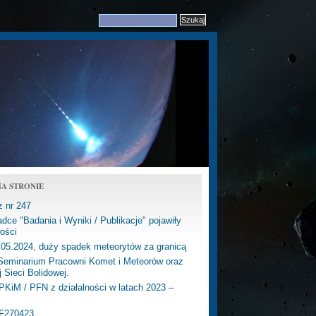
A STRONIE
z nr 247
dce "Badania i Wyniki / Publikacje" pojawiły
ości
.05.2024, duży spadek meteorytów za granicą
eminarium Pracowni Komet i Meteorów oraz
j Sieci Bolidowej.
PKiM / PFN z działalności w latach 2023 –
PF270423