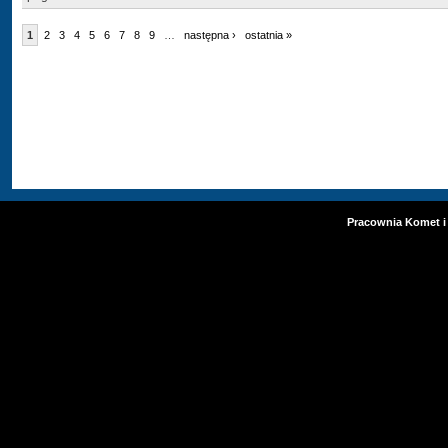
1
2
3
4
5
6
7
8
9
…
następna ›
ostatnia »
Pracownia Komet i 