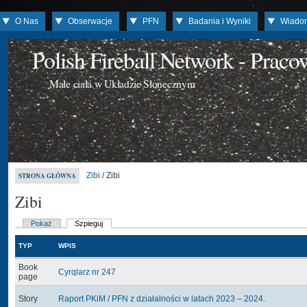
O Nas
Obserwacje
PFN
Badania i Wyniki
Wiado
Polish Fireball Network - Prac
Małe ciała w Układzie Słonecznym
Zibi
/ Zibi
STRONA GŁÓWNA
Zibi
Pokaż
Szpieguj
TYP
WPIS
Book
Cyrqlarz nr 247
page
Story
Raport PKiM / PFN z działalności w latach 2023 – 2024.