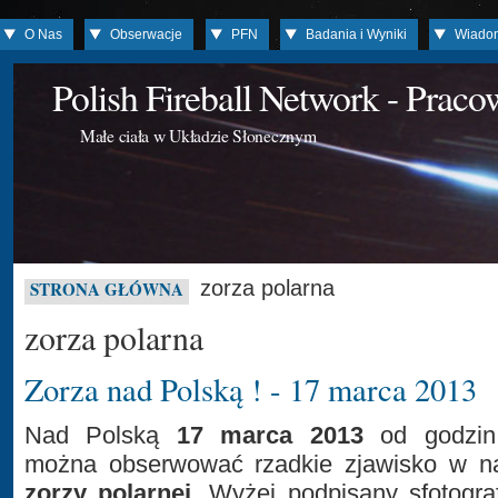
O Nas
Obserwacje
PFN
Badania i Wyniki
Wiado
Polish Fireball Network - Prac
Małe ciała w Układzie Słonecznym
zorza polarna
STRONA GŁÓWNA
zorza polarna
Zorza nad Polską ! - 17 marca 2013
Nad Polską
17 marca 2013
od godzin 
można obserwować rzadkie zjawisko w na
zorzy polarnej
. Wyżej podpisany sfotogra